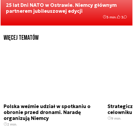
25 lat Dni NATO w Ostrawie. Niemcy głównym
partnerem jubileuszowej edycji
3 min.
3
Więcej tematów
Polska weźmie udział w spotkaniu o
Strategic
obronie przed dronami. Naradę
celowniku 
organizują Niemcy
9 min.
2 min.