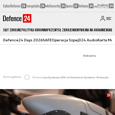
Siły zbrojne
Polityka obronna
Przemysł Zbrojeniowy
Wojna na Ukrainie
Wiado
Defence24 Days 2026
SAFE
Operacja Szpej
D24 Audio
Karta Mu
Reklama
Strona główna
Technologie
Systemy UAV od Quantum Systems. Nowa jakość pola walki