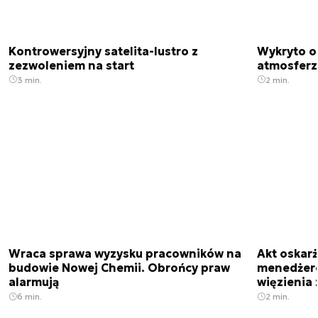
Kontrowersyjny satelita-lustro z
Wykryto o
zezwoleniem na start
atmosfer
3 min.
2 min.
Wraca sprawa wyzysku pracowników na
Akt oskar
budowie Nowej Chemii. Obrońcy praw
menedżero
alarmują
więzienia z
6 min.
2 min.