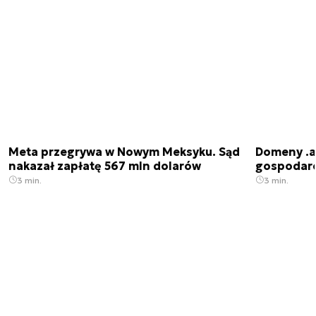
Meta przegrywa w Nowym Meksyku. Sąd
Domeny .ai
nakazał zapłatę 567 mln dolarów
gospodarek
3 min.
3 min.