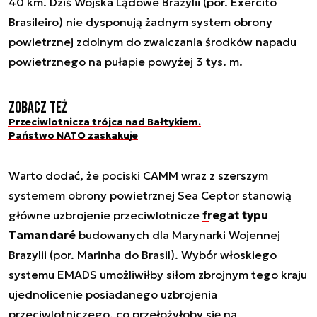
40 km. Dziś Wojska Lądowe Brazylii (por. Exército
Brasileiro) nie dysponują żadnym system obrony
powietrznej zdolnym do zwalczania środków napadu
powietrznego na pułapie powyżej 3 tys. m.
Zobacz też
Przeciwlotnicza trójca nad Bałtykiem.
Państwo NATO zaskakuje
Warto dodać, że pociski CAMM wraz z szerszym
systemem obrony powietrznej Sea Ceptor stanowią
główne uzbrojenie przeciwlotnicze
fregat typu
Tamandaré
budowanych dla Marynarki Wojennej
Brazylii (por. Marinha do Brasil). Wybór włoskiego
systemu EMADS umożliwiłby siłom zbrojnym tego kraju
ujednolicenie posiadanego uzbrojenia
przeciwlotniczego, co przełożyłoby się na