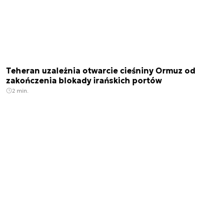
Teheran uzależnia otwarcie cieśniny Ormuz od
zakończenia blokady irańskich portów
2 min.