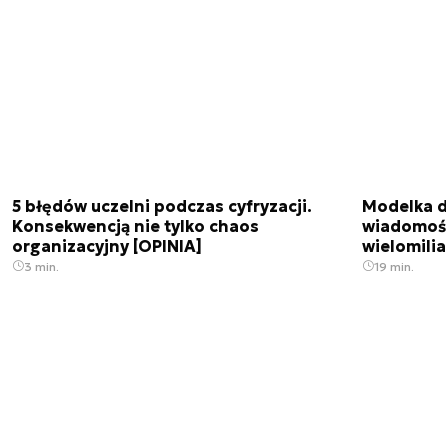
5 błędów uczelni podczas cyfryzacji.
Modelka da
Konsekwencją nie tylko chaos
wiadomośc
organizacyjny [OPINIA]
wielomili
3 min.
19 min.