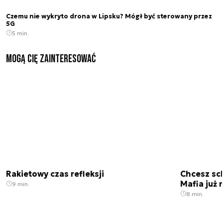
Czemu nie wykryto drona w Lipsku? Mógł być sterowany przez
5G
5 min.
Mogą Cię zainteresować
Rakietowy czas refleksji
Chcesz sc
Mafia już 
9 min.
8 min.