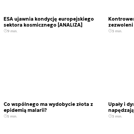
ESA ujawnia kondycję europejskiego
Kontrowers
sektora kosmicznego [ANALIZA]
zezwoleni
9 min.
3 min.
Co wspólnego ma wydobycie złota z
Upały i dy
epidemią malarii?
napędzają
5 min.
3 min.