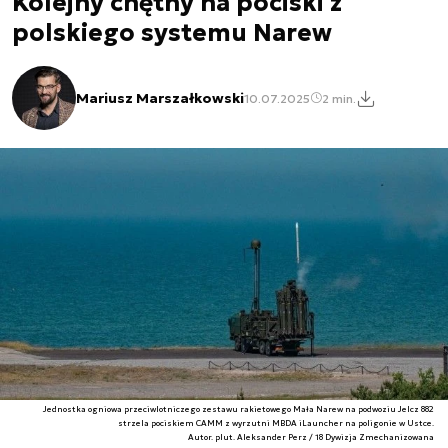
Kolejny chętny na pociski z
polskiego systemu Narew
Mariusz Marszałkowski
10.07.2025
2 min.
Jednostka ogniowa przeciwlotniczego zestawu rakietowego Mała Narew na podwoziu Jelcz 882
strzela pociskiem CAMM z wyrzutni MBDA iLauncher na poligonie w Ustce.
Autor. plut. Aleksander Perz / 18 Dywizja Zmechanizowana