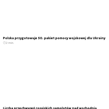
Polska przygotowuje 50. pakiet pomocy wojskowej dla Ukrainy
2 min.
Liczba przechwyceń rosyjskich samolotów nad wschodnią