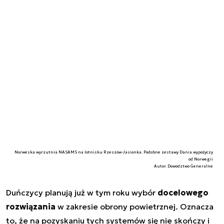
Norweska wyrzutnia NASAMS na lotnisku Rzeszów-Jasionka. Podobne zestawy Dania wypożyczy
od Norwegii
Autor. Dowództwo Generalne
Duńczycy planują już w tym roku wybór
docelowego
rozwiązania
w zakresie obrony powietrznej. Oznacza
to, że na pozyskaniu tych systemów się nie skończy i