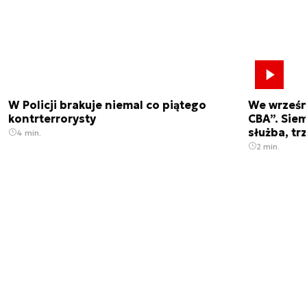
W Policji brakuje niemal co piątego
We wrześn
kontrterrorysty
CBA”. Siem
służba, tr
4 min.
2 min.