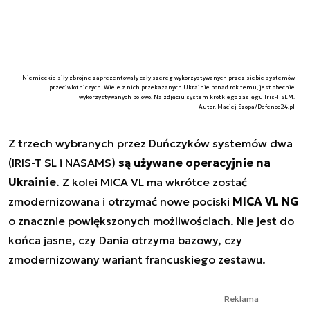
Niemieckie siły zbrojne zaprezentowały cały szereg wykorzystywanych przez siebie systemów
przeciwlotniczych. Wiele z nich przekazanych Ukrainie ponad rok temu, jest obecnie
wykorzystywanych bojowo. Na zdjęciu system krótkiego zasięgu Iris-T SLM.
Autor. Maciej Szopa/Defence24.pl
Z trzech wybranych przez Duńczyków systemów dwa
(IRIS-T SL i NASAMS)
są używane operacyjnie na
Ukrainie
. Z kolei MICA VL ma wkrótce zostać
zmodernizowana i otrzymać nowe pociski
MICA VL NG
o znacznie powiększonych możliwościach. Nie jest do
końca jasne, czy Dania otrzyma bazowy, czy
zmodernizowany wariant francuskiego zestawu.
Reklama