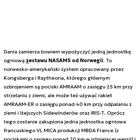
Dania zamierza bowiem wypożyczyć jedną jednostkę
ogniową
zestawu NASAMS od Norwegii
. To
norwesko-amerykański system opracowany przez
Kongsberga i Raytheona, którego głównym
uzbrojeniem są pociski AMRAAM o zasięgu 25 km przy
strzelaniu z ziemi, ale może też używać rakiet
AMRAAM-ER o zasięgu ponad 40 km przy odpalaniu z
ziemi i lżejszych Sidewinderów oraz IRIS-T. Oprócz
tego zostanie zakupiona jedna jednostka ogniowa
francuskiego VL MICA produkcji MBDA France (z
pociskami o zasięgu ponad 20 km w istniejącej wersji) i