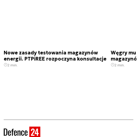
Nowe zasady testowania magazynów
Węgry mus
energii. PTPiREE rozpoczyna konsultacje
magazynów
2 min.
2 min.