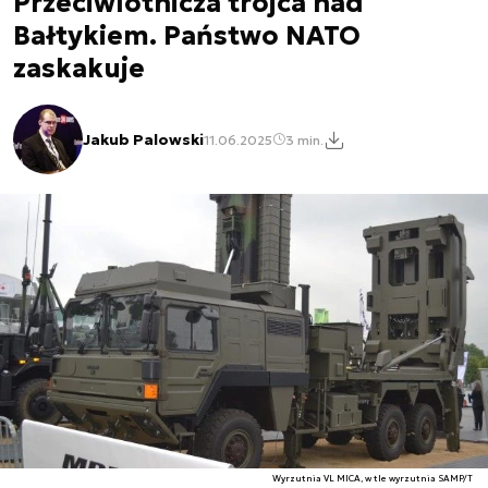
Przeciwlotnicza trójca nad
Bałtykiem. Państwo NATO
zaskakuje
Jakub Palowski
11.06.2025
3 min.
Wyrzutnia VL MICA, w tle wyrzutnia SAMP/T