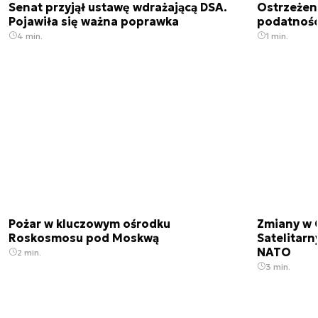
Senat przyjął ustawę wdrażającą DSA.
Ostrzeżen
Pojawiła się ważna poprawka
podatnośc
4 min.
1 min.
Pożar w kluczowym ośrodku
Zmiany w 
Roskosmosu pod Moskwą
Satelitar
NATO
2 min.
3 min.