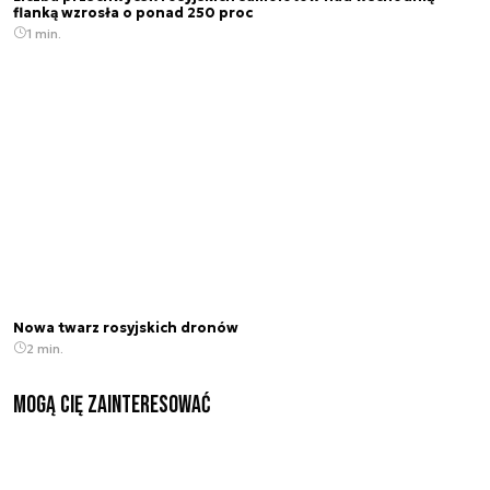
flanką wzrosła o ponad 250 proc
1 min.
Nowa twarz rosyjskich dronów
2 min.
Mogą Cię zainteresować