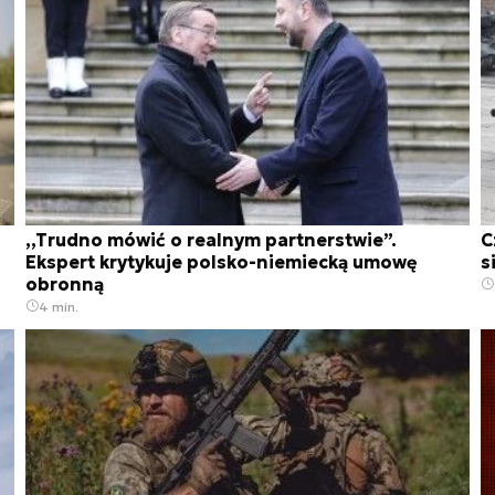
,,Trudno mówić o realnym partnerstwie”.
C
Ekspert krytykuje polsko-niemiecką umowę
s
obronną
4 min.