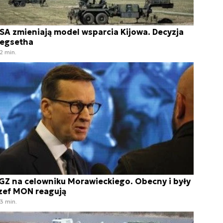
SA zmieniają model wsparcia Kijowa. Decyzja
egsetha
2 min.
GZ na celowniku Morawieckiego. Obecny i były
zef MON reagują
3 min.