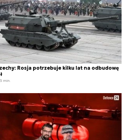
zechy: Rosja potrzebuje kilku lat na odbudowę
ił
3 min.