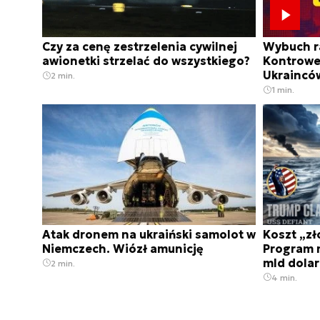
Czy za cenę zestrzelenia cywilnej
Wybuch ra
awionetki strzelać do wszystkiego?
Kontrower
Ukrainców
2 min.
1 min.
Atak dronem na ukraiński samolot w
Koszt „zł
Niemczech. Wiózł amunicję
Program 
mld dola
2 min.
4 min.