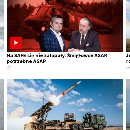
Na SAFE się nie załapały. Śmigłowce ASAR
J
potrzebne ASAP
r
1 min.