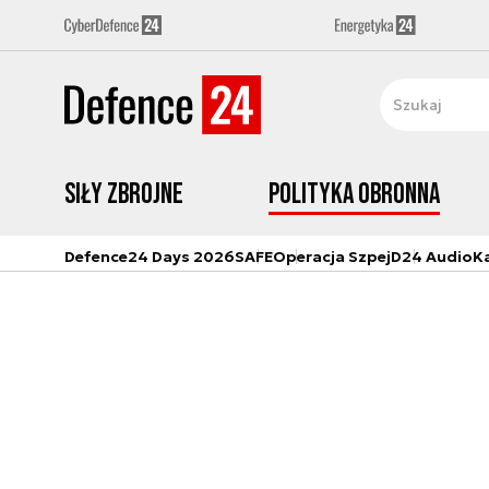
Siły zbrojne
Polityka obronna
Defence24 Days 2026
SAFE
Operacja Szpej
D24 Audio
K