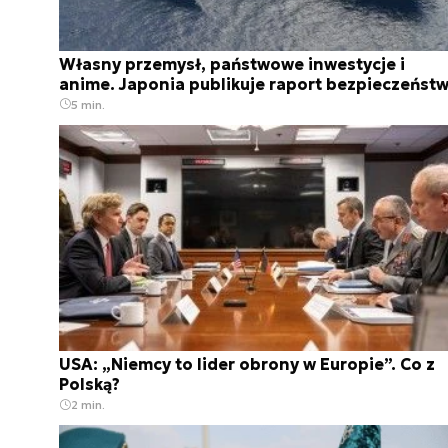
Własny przemysł, państwowe inwestycje i
anime. Japonia publikuje raport bezpieczeńst
5 min.
USA: „Niemcy to lider obrony w Europie”. Co z
Polską?
2 min.