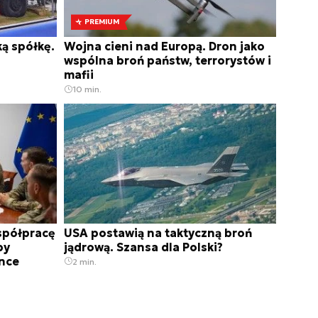
PREMIUM
ą spółkę.
Wojna cieni nad Europą. Dron jako
wspólna broń państw, terrorystów i
mafii
10 min.
współpracę
USA postawią na taktyczną broń
by
jądrową. Szansa dla Polski?
ance
2 min.