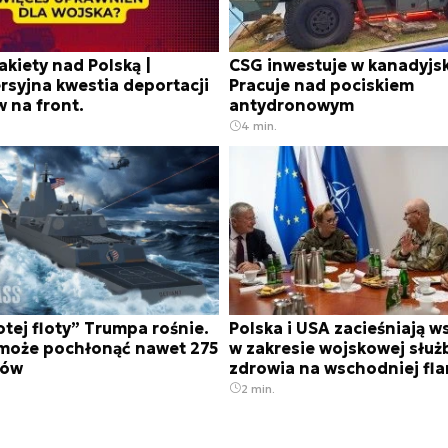
kiety nad Polską |
CSG inwestuje w kanadyjsk
syjna kwestia deportacji
Pracuje nad pociskiem
 na front.
antydronowym
4 min.
otej floty” Trumpa rośnie.
Polska i USA zacieśniają 
może pochłonąć nawet 275
w zakresie wojskowej służ
rów
zdrowia na wschodniej fl
2 min.