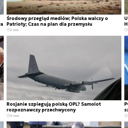
Środowy przegląd mediów; Polska walczy o
U
wa
Patrioty; Czas na plan dla przemysłu
H
2 min.
Rosjanie szpiegują polską OPL? Samolot
P
rozpoznawczy przechwycony
s
3 min.