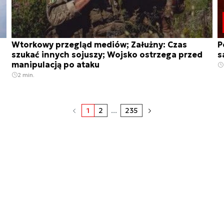
Wtorkowy przegląd mediów; Załużny: Czas
P
szukać innych sojuszy; Wojsko ostrzega przed
s
manipulacją po ataku
2 min.
1
2
...
235