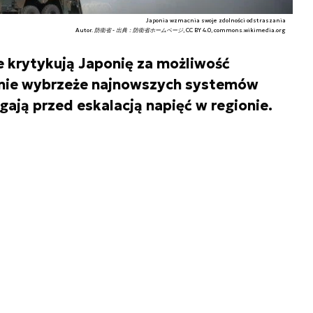
Japonia wzmacnia swoje zdolności odstraszania
Autor. 防衛省 - 出典：防衛省ホームページ, CC BY 4.0, commons.wikimedia.org
 krytykują Japonię za możliwość
dnie wybrzeże najnowszych systemów
ają przed eskalacją napięć w regionie.