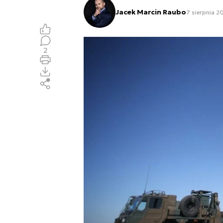
Jacek Marcin Raubo
7 sierpnia 2
2