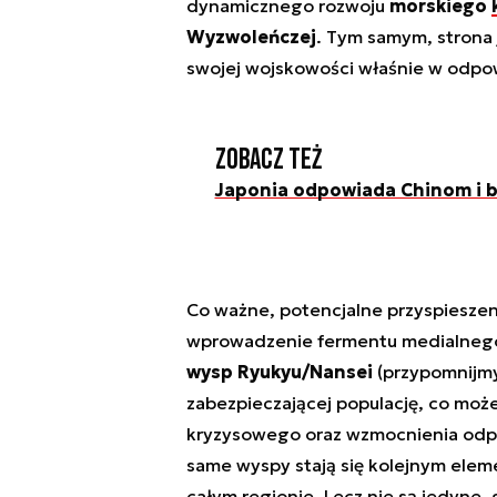
dynamicznego rozwoju
morskiego
Wyzwoleńczej
. Tym samym, strona 
swojej wojskowości właśnie w odpowi
Zobacz też
Japonia odpowiada Chinom i b
Co ważne, potencjalne przyspieszen
wprowadzenie fermentu medialnego 
wysp Ryukyu/Nansei
(przypomnijmy,
zabezpieczającej populację, co moż
kryzysowego oraz wzmocnienia odpo
same wyspy stają się kolejnym elem
całym regionie. Lecz nie są jedyne