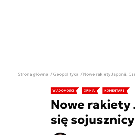
Strona główna
Geopolityka
Nowe rakiety Japonii. Cz
WIADOMOŚCI
OPINIA
KOMENTARZ
Nowe rakiety 
się sojusznic