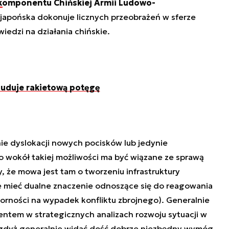
komponentu Chińskiej Armii Ludowo-
japońska dokonuje licznych przeobrażeń w sferze
edzi na działania chińskie.
uduje rakietową potęgę
ie dyslokacji nowych pocisków lub jedynie
wokół takiej możliwości ma być wiązane ze sprawą
 że mowa jest tam o tworzeniu infrastruktury
e mieć dualne znaczenie odnoszące się do reagowania
rności na wypadek konfliktu zbrojnego). Generalnie
entem w strategicznych analizach rozwoju sytuacji w
, gdyż generalnie widać dość dobrze niezbędny wymóg