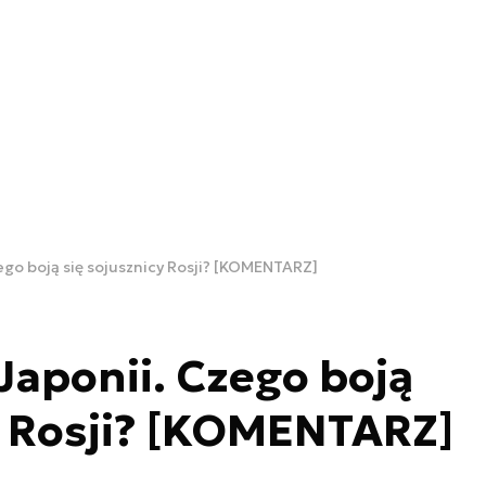
ego boją się sojusznicy Rosji? [KOMENTARZ]
Japonii. Czego boją
y Rosji? [KOMENTARZ]