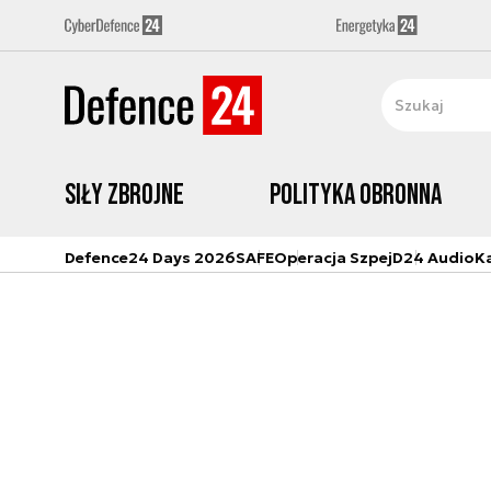
Siły zbrojne
Polityka obronna
Defence24 Days 2026
SAFE
Operacja Szpej
D24 Audio
K