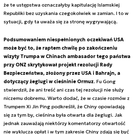
że te ustępstwa oznaczałyby kapitulację Islamskiej
Republiki bez uzyskania czegokolwiek w zamian. I to w
sytuacji, gdy ta uważa się za stronę wygrywającą.
Podsumowaniem niespełnionych oczekiwań USA
może być to, że raptem chwilę po zakończeniu
wizyty Trumpa w Chinach ambasador tego państwa
przy ONZ skrytykował projekt rezolucji Rady
Bezpieczeństwa, złożony przez USA i Bahrajn, a
dotyczący żeglugi w cieśninie Ormuz
. Fu Gong
stwierdził, że ani treść ani czas tej rezolucji nie służy
niczemu dobremu. Warto dodać, że w czasie rozmów z
Trumpem Xi Jin Ping podkreślił, że Chiny opowiadają
się za tym by, cieśnina była otwarta dla żeglugi. Jak
jednak zauważają niektórzy komentatorzy otwartość
nie wyklucza opłat i w tym zakresie Chiny zdają się być