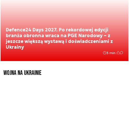
Defence24 Days 2027. Po rekordowej edycji
branża obronna wraca na PGE Narodowy – z
jeszcze większą wystawą i doświadczeniami z
Ukrainy
3 min.
Wojna na Ukrainie