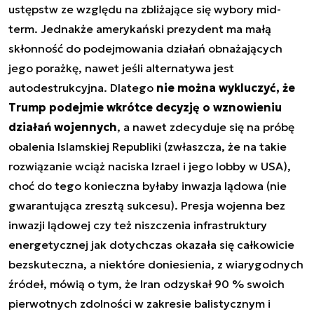
ustępstw ze względu na zbliżające się wybory mid-
term. Jednakże amerykański prezydent ma małą
skłonność do podejmowania działań obnażających
jego porażkę, nawet jeśli alternatywa jest
autodestrukcyjna. Dlatego
nie można wykluczyć, że
Trump podejmie wkrótce decyzję o wznowieniu
działań wojennych
, a nawet zdecyduje się na próbę
obalenia Islamskiej Republiki (zwłaszcza, że na takie
rozwiązanie wciąż naciska Izrael i jego lobby w USA),
choć do tego konieczna byłaby inwazja lądowa (nie
gwarantująca zresztą sukcesu). Presja wojenna bez
inwazji lądowej czy też niszczenia infrastruktury
energetycznej jak dotychczas okazała się całkowicie
bezskuteczna, a niektóre doniesienia, z wiarygodnych
źródeł, mówią o tym, że Iran odzyskał 90 % swoich
pierwotnych zdolności w zakresie balistycznym i