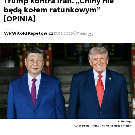
Trump kontra Iran. „Chiny nie
będą kołem ratunkowym”
[OPINIA]
WR
Witold Repetowicz
17.05.2026
7 min.
Xi Jinping
Autor. Daniel Torok / The White House / flickr