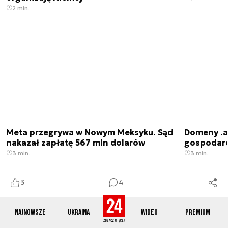
2 min.
Meta przegrywa w Nowym Meksyku. Sąd
Domeny .ai
nakazał zapłatę 567 mln dolarów
gospodarek
3 min.
3 min.
3
4
Najnowsze
Ukraina
Wideo
Premium