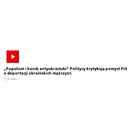
„Populizm i konik antyukraiński” Politycy krytykują pomysł PiS
o deportacji ukraińskich mężczyzn
3 min.