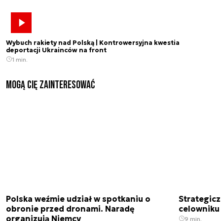
Wybuch rakiety nad Polską | Kontrowersyjna kwestia
deportacji Ukrainców na front
1 min.
Mogą Cię zainteresować
Polska weźmie udział w spotkaniu o
Strategic
obronie przed dronami. Naradę
celowniku 
organizują Niemcy
9 min.