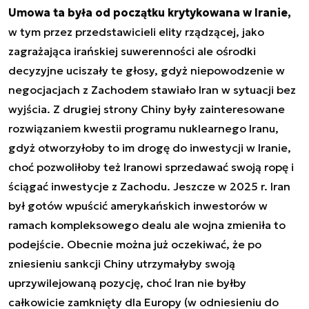
Umowa ta była od początku krytykowana w Iranie,
w tym przez przedstawicieli elity rządzącej, jako
zagrażająca irańskiej suwerenności ale ośrodki
decyzyjne uciszały te głosy, gdyż niepowodzenie w
negocjacjach z Zachodem stawiało Iran w sytuacji bez
wyjścia. Z drugiej strony Chiny były zainteresowane
rozwiązaniem kwestii programu nuklearnego Iranu,
gdyż otworzyłoby to im drogę do inwestycji w Iranie,
choć pozwoliłoby też Iranowi sprzedawać swoją ropę i
ściągać inwestycje z Zachodu. Jeszcze w 2025 r. Iran
był gotów wpuścić amerykańskich inwestorów w
ramach kompleksowego dealu ale wojna zmieniła to
podejście. Obecnie można już oczekiwać, że po
zniesieniu sankcji Chiny utrzymałyby swoją
uprzywilejowaną pozycję, choć Iran nie byłby
całkowicie zamknięty dla Europy (w odniesieniu do