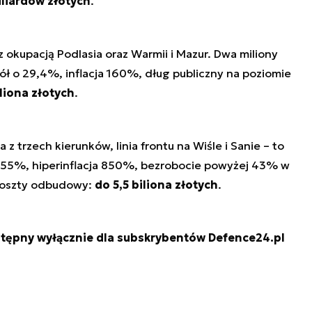
iliardów złotych
.
z okupacją Podlasia oraz Warmii i Mazur. Dwa miliony
 o 29,4%, inflacja 160%, dług publiczny na poziomie
iliona złotych
.
z trzech kierunków, linia frontu na Wiśle i Sanie – to
 55%, hiperinflacja 850%, bezrobocie powyżej 43% w
 koszty odbudowy:
do 5,5 biliona złotych
.
stępny wyłącznie dla subskrybentów Defence24.pl