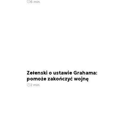
6 min.
Zełenski o ustawie Grahama:
pomoże zakończyć wojnę
2 min.