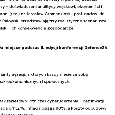
zy – doświadczeni analitycy wojskowi, ekonomiści i
oni (rez.) dr Jarosław Gromadziński, prof. nadzw. dr
 Palowski przedstawiają trzy realistyczne scenariusze
olski i ich konsekwencje gospodarcze.
ła miejsce podczas 8. edycji konferencji Defence24
anty agresji, z których każdy niesie ze sobą
makroekonomicznych i społecznych:
ak rakietowo-lotniczy i cyberuderzenia – bez inwazji
pada o 11,2%, inflacja osiąga 80%, a koszty odbudowy