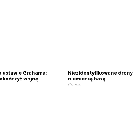
o ustawie Grahama:
Niezidentyfikowane drony
akończyć wojnę
niemiecką bazą
2 min.