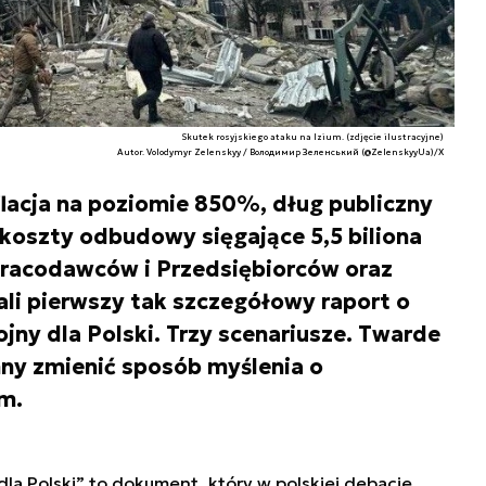
Skutek rosyjskiego ataku na Izium. (zdjęcie ilustracyjne)
Autor. Volodymyr Zelenskyy / Володимир Зеленський (@ZelenskyyUa)/X
lacja na poziomie 850%, dług publiczny
koszty odbudowy sięgające 5,5 biliona
Pracodawców i Przedsiębiorców oraz
li pierwszy tak szczegółowy raport o
ny dla Polski. Trzy scenariusze. Twarde
nny zmienić sposób myślenia o
m.
la Polski” to dokument, który w polskiej debacie