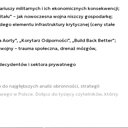
ariuszy militarnych i ich ekonomicznych konsekwencji;
itału” – jak nowoczesna wojna niszczy gospodarkę;
go elementu infrastruktury krytycznej (ceny stałe
a Aorty”, „Korytarz Odporności”, „Build Back Better”;
 wojny – trauma społeczna, drenaż mózgów,
decydentów i sektora prywatnego
do najgłębszych analiz obronności, strategii
ego w Polsce. Dołącz do tysięcy czytelników, którzy