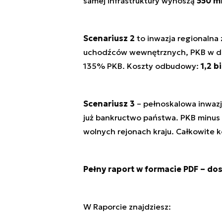
samej infrastruktury wynoszą
550 m
Scenariusz 2
to inwazja regionalna 
uchodźców wewnętrznych, PKB w dół
135% PKB. Koszty odbudowy:
1,2 b
Scenariusz 3
– pełnoskalowa inwazja 
już bankructwo państwa. PKB minus
wolnych rejonach kraju. Całkowite
Pełny raport w formacie PDF – do
W Raporcie znajdziesz: