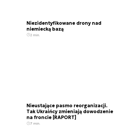
Niezidentyfikowane drony nad
niemiecką bazą
2 min.
Nieustające pasmo reorganizacji.
Tak Ukraińcy zmieniają dowodzenie
na froncie [RAPORT]
7 min.