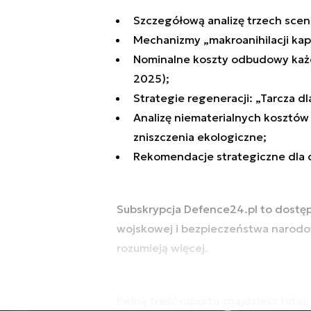
Szczegółową analizę trzech scen
Mechanizmy „makroanihilacji kap
Nominalne koszty odbudowy każde
2025);
Strategie regeneracji: „Tarcza dl
Analizę niematerialnych kosztów
zniszczenia ekologiczne;
Rekomendacje strategiczne dla 
Subskrypcja Defence24.pl to dostęp 
wojskowej i bezpieczeństwa narodow
rozumieją więcej.
Pełną treść raportu znajdziesz tutaj: