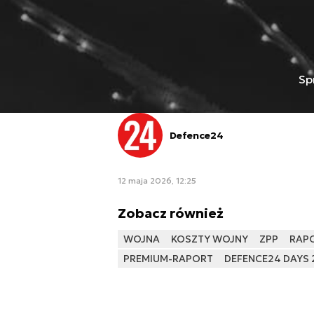
Sp
Defence24
12 maja 2026, 12:25
Zobacz również
WOJNA
KOSZTY WOJNY
ZPP
RAP
PREMIUM-RAPORT
DEFENCE24 DAYS 