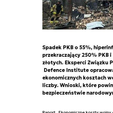
Spadek PKB o 55%, hiperinf
przekraczający 250% PKB i 
złotych. Eksperci Związku 
Defence Institute opracowa
ekonomicznych kosztach woj
liczby. Wnioski, które powi
bezpieczeństwie narodowy
Raport „Ekonomiczne koszty wojny d