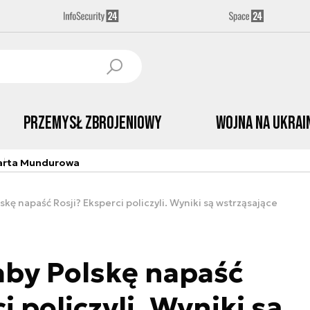
Przemysł Zbrojeniowy
Wojna na Ukrai
arta Mundurowa
skę napaść Rosji? Eksperci policzyli. Wyniki są wstrząsające
aby Polskę napaść
i policzyli. Wyniki są