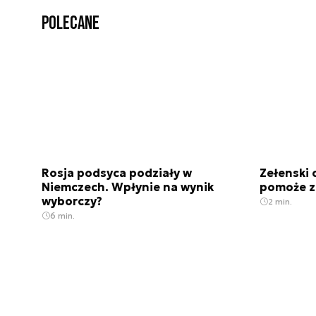
Polecane
Rosja podsyca podziały w
Zełenski 
Niemczech. Wpłynie na wynik
pomoże z
wyborczy?
2 min.
6 min.