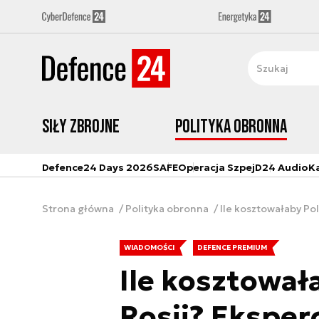
Siły zbrojne
Polityka obronna
Defence24 Days 2026
SAFE
Operacja Szpej
D24 Audio
K
Strona główna
Polityka obronna
Ile kosztowałaby Pol
WIADOMOŚCI
DEFENCE PREMIUM
Ile kosztował
Rosji? Eksperc