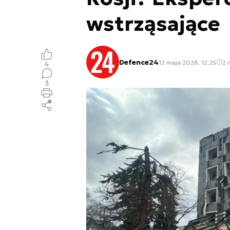
wstrząsające
Defence24
12 maja 2026, 12:25
2 
4
3