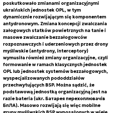
poskutkowało zmianami organizacyjnymi
ukraińskich jednostek OPL, w tym
dynamicznie rozwijającym się komponentem
antydronowym. Zmiana koncepcji zwalczania
załogowych statków powietrznych na tanie i
masowe zwalczanie bezzałogowców
rozpoznawczych i uderzeniowych przez drony
myśliwskie (antydrony, interceptory)
wymusiła również zmiany organizacyjne, czyli
formowanie w ramach klasycznych jednostek
OPL lub jednostek systemów bezzałogowych,
wyspecjalizowanych pododdziałów
przechwytujących BSP. Można sądzić, że
podstawową jednostką organizacyjną jest na
razie bateria (ukr. Батарея перехоплювачів
БпЛА). Masowo rozwijają się więc mobilne
grupy myśliwskich BSP wyposażonych w wiele