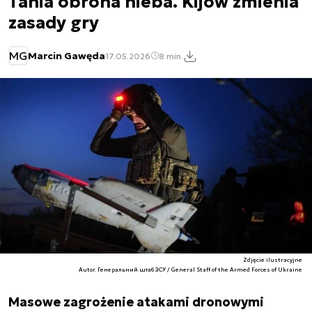
Tania obrona nieba. Kijów zmienia
zasady gry
MG
Marcin Gawęda
17.05.2026
8 min.
Zdjęcie ilustracyjne
Autor. Генеральний штаб ЗСУ / General Staff of the Armed Forces of Ukraine
Masowe zagrożenie atakami dronowymi