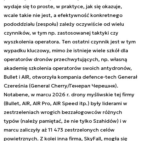
wydaje się to proste, w praktyce, jak się okazuje,
wcale takie nie jest, a efektywność konkretnego
pododdziału (zespołu) zależy oczywiście od wielu
czynników, w tym np. zastosowanej taktyki czy
wyszkolenia operatora. Ten ostatni czynnik jest w tym
wypadku kluczowy, mimo że istnieje wiele szkół dla
operatorów dronów przechwytujących, np. własną
akademię szkolenia operatorów swoich antydronów,
Bullet i AIR, otworzyła kompania defence-tech Generał
Czereśnia (General Cherry/Генерал Черешня).
Notabene, w marcu 2026 r. drony myśliwskie tej firmy
(Bullet, AIR, AIR Pro, AIR Speed itp.) były liderami w
zestrzeleniach wrogich bezzałogowców różnych
typów (należy pamiętać, że nie tylko Szahidów) i w
marcu zaliczyły aż 11 473 zestrzelonych celów
powietrznych. Z kolei inna firma, SkyFall, mogła się