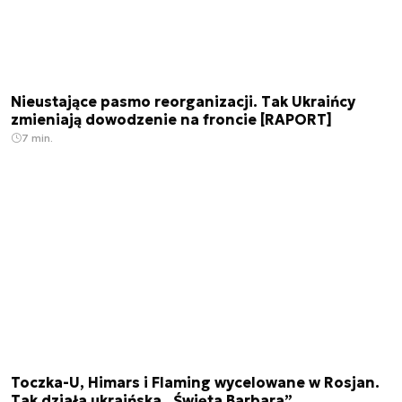
Nieustające pasmo reorganizacji. Tak Ukraińcy
zmieniają dowodzenie na froncie [RAPORT]
7 min.
Toczka-U, Himars i Flaming wycelowane w Rosjan.
Tak działa ukraińska „Święta Barbara”