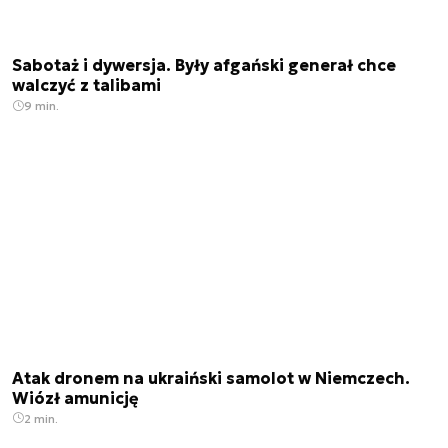
Sabotaż i dywersja. Były afgański generał chce
walczyć z talibami
9 min.
Atak dronem na ukraiński samolot w Niemczech.
Wiózł amunicję
2 min.