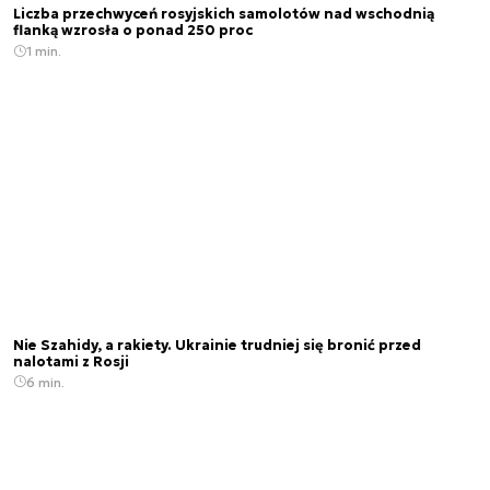
Liczba przechwyceń rosyjskich samolotów nad wschodnią
flanką wzrosła o ponad 250 proc
1 min.
Nie Szahidy, a rakiety. Ukrainie trudniej się bronić przed
nalotami z Rosji
6 min.