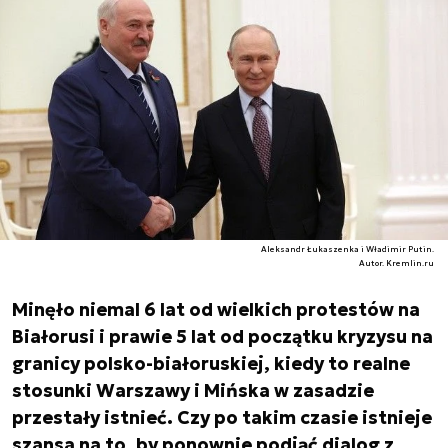
Aleksandr Łukaszenka i Władimir Putin.
Autor. Kremlin.ru
Minęło niemal 6 lat od wielkich protestów na
Białorusi i prawie 5 lat od początku kryzysu na
granicy polsko-białoruskiej, kiedy to realne
stosunki Warszawy i Mińska w zasadzie
przestały istnieć. Czy po takim czasie istnieje
szansa na to, by ponownie podjąć dialog z