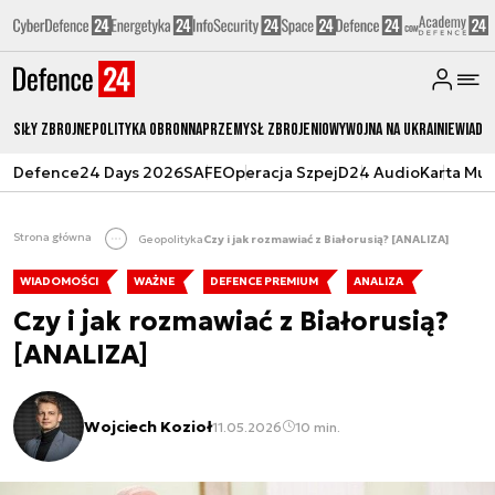
Siły zbrojne
Polityka obronna
Przemysł Zbrojeniowy
Wojna na Ukrainie
Wiado
Defence24 Days 2026
SAFE
Operacja Szpej
D24 Audio
Karta Mu
Strona główna
Geopolityka
Czy i jak rozmawiać z Białorusią? [ANALIZA]
WIADOMOŚCI
WAŻNE
DEFENCE PREMIUM
ANALIZA
Czy i jak rozmawiać z Białorusią?
[ANALIZA]
Wojciech Kozioł
11.05.2026
10 min.