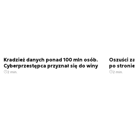
Kradzież danych ponad 100 mln osób.
Oszuści za
Cyberprzestępca przyznał się do winy
po stronie
2 min.
2 min.