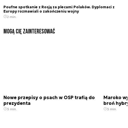
Poufne spotkanie z Rosją za plecami Polaków. Dyplomaci z
Europy rozmawiali o zakończeniu wojny
2 min.
Mogą Cię zainteresować
Nowe przepisy o psach w OSP trafią do
Maroko wy
prezydenta
broń hybr
3 min.
3 min.