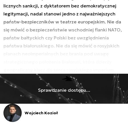
licznych sankcji, z dyktatorem bez demokratycznej
legitymacji, nadal stanowi jedno z najważniejszych
państw-bezpieczników w teatrze europejskim. Nie da
się mówić o bezpieczeństwie wschodniej flanki NATO,
państw bałtyckich czy Polski bez uwzględnienia
państwa białoruskiego. Nie da się mówić o rosyjskich
planach neoimperialnych bez brania pod uwagę
strategicznego położenia Białorusi, która dzierży
geograficzny klucz do serca rosyjskiego imperium.
Sprawdzanie dostępu...
Wojciech Kozioł