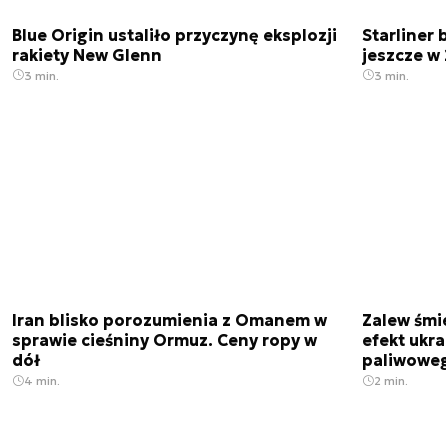
Blue Origin ustaliło przyczynę eksplozji
Starliner 
rakiety New Glenn
jeszcze w 
3 min.
3 min.
Iran blisko porozumienia z Omanem w
Zalew śmie
sprawie cieśniny Ormuz. Ceny ropy w
efekt ukra
dół
paliwowe
4 min.
2 min.