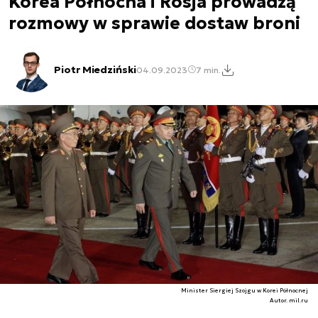
Korea Północna i Rosja prowadzą
rozmowy w sprawie dostaw broni
Piotr Miedziński
04.09.2023
7 min.
Minister Siergiej Szojgu w Korei Północnej
Autor. mil.ru