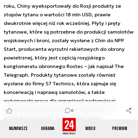
roku, Chiny wyeksportowały do Rosji produkty ze
stopów tytanu o wartości 18 mln USD, prawie
dwukrotnie więcej niż rok wcześniej. Płyty i pręty
tytanowe, które są potrzebne do produkcji samolotów
wojskowych i broni, zostały wysłane z Chin do NPP
Start, producenta wyrzutni rakietowych do obrony
powietrznej, który jest częścią rosyjskiego
konglomeratu obronnego Rostec – jak napisał The
Telegraph. Produkty tytanowe zostały również
wysłane do firmy S7 Technics, która zajmuje się
konserwacją i naprawą samolotów, a także
wykonywała prace dla organizacji nadzorującej
transport lotniczy Putina i innych kremlowskich
6
urzędników. Firma S7 Technics jest także
odpowiedzialna za produkcję części zamiennych do
Najnowsze
Ukraina
Wideo
Premium
samolotów, aby rosyjskie linie lotnicze mogły utrzymać