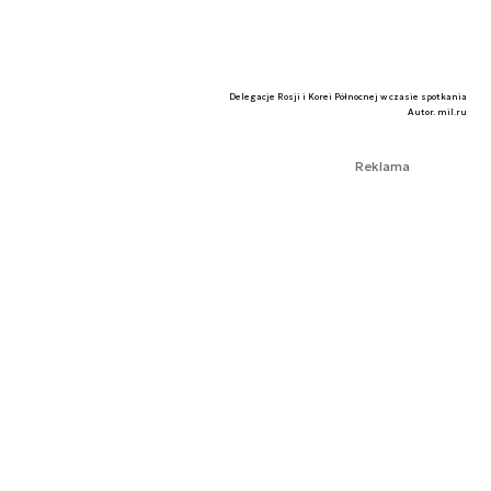
Delegacje Rosji i Korei Północnej w czasie spotkania
Autor. mil.ru
Reklama