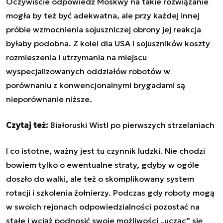
Oczywiście odpowiedź Moskwy na takie rozwiązanie
mogła by też być adekwatna, ale przy każdej innej
próbie wzmocnienia sojuszniczej obrony jej reakcja
byłaby podobna. Z kolei dla USA i sojuszników koszty
rozmieszenia i utrzymania na miejscu
wyspecjalizowanych oddziałów robotów w
porównaniu z konwencjonalnymi brygadami są
nieporównanie niższe.
Czytaj też:
Białoruski Wistl po pierwszych strzelaniach
I co istotne, ważny jest tu czynnik ludzki. Nie chodzi
bowiem tylko o ewentualne straty, gdyby w ogóle
doszło do walki, ale też o skomplikowany system
rotacji i szkolenia żołnierzy. Podczas gdy roboty mogą
w swoich rejonach odpowiedzialności pozostać na
stałe i wciąż podnosić swoje możliwości „ucząc” się