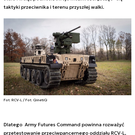
taktyki przeciwnika i terenu przyszłej walki.
Fot. RCV-L / Fot. QinetiQ
Dlatego Army Futures Command powinna rozważyć
przetestowanie przeciwpancernego oddziału RCV-L,