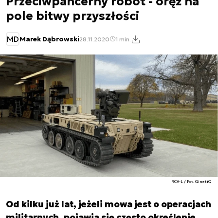
Przeciwpancerny robot - oręż na
pole bitwy przyszłości
MD
Marek Dąbrowski
28.11.2020
1 min.
RCV-L / Fot. QinetiQ
Od kilku już lat, jeżeli mowa jest o operacjach
militarnych, pojawia się często określenie