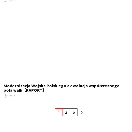
1 min.
Modernizacja Wojska Polskiego a ewolucja współczesnego
pola walki [RAPORT]
1 min.
1
2
3