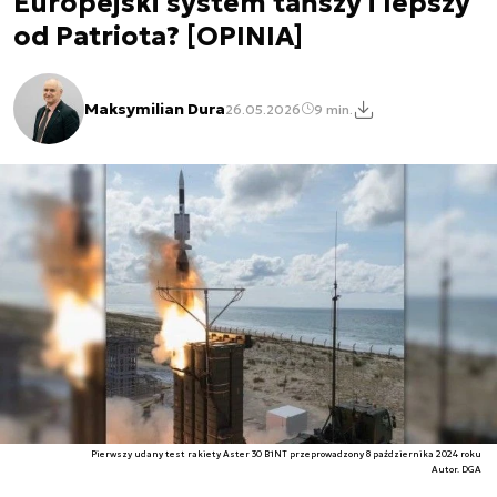
Europejski system tańszy i lepszy
od Patriota? [OPINIA]
Maksymilian Dura
26.05.2026
9 min.
Pierwszy udany test rakiety Aster 30 B1NT przeprowadzony 8 października 2024 roku
Autor. DGA