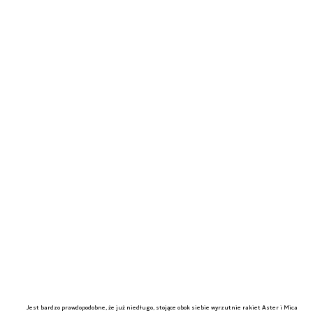
Jest bardzo prawdopodobne, że już niedługo, stojące obok siebie wyrzutnie rakiet Aster i Mica