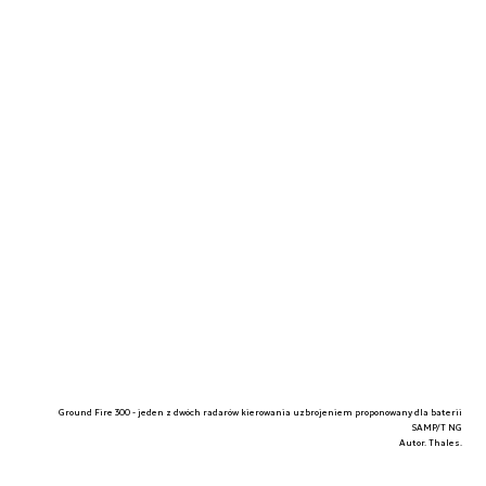
Ground Fire 300 - jeden z dwóch radarów kierowania uzbrojeniem proponowany dla baterii
SAMP/T NG
Autor. Thales.