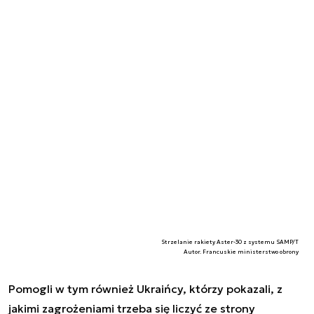
Strzelanie rakiety Aster-30 z systemu SAMP/T
Autor. Francuskie ministerstwo obrony
Pomogli w tym również Ukraińcy, którzy pokazali, z
jakimi zagrożeniami trzeba się liczyć ze strony