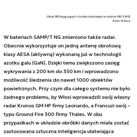
Układ 180 korygujących silników rakietowych w rakiecie PAC-3 MSE
Autor. M.Dura
W bateriach SAMP/T NG zmieniono także radar.
Obecnie wykorzystuje on jedną antenę obrotową
klasy AESA (aktywną) wykonaną już w technologii
azotku galu (GaN). Dzięki temu zwiększono zasięg
wykrywania z 200 km do 350 km i wprowadzono
możliwość śledzenia do nawet 1000 obiektów
powietrznych. Przy czym dla całego systemu nie było
żadnego problemu, by Włosi wprowadzili swój własny
radar Kronos GM HP firmy Leonardo, a Francuzi swój –
typu Ground Fire 300 firmy Thales. W obu
przypadkach w układzie obróbki danych miała zostać
zastosowana sztuczna inteligencja ułatwiająca