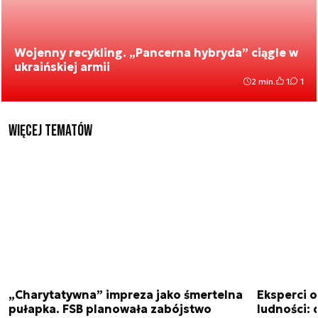
Wojenny recykling. „Pancerna hybryda” ciągle w
ukraińskiej armii
2 min.
1
1
Więcej tematów
„Charytatywna” impreza jako śmertelna
Eksperci 
pułapka. FSB planowała zabójstwo
ludności: d