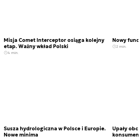
Misja Comet Interceptor osiąga kolejny
Nowy fund
etap. Ważny wkład Polski
2 min.
4 min.
Susza hydrologiczna w Polsce i Europie.
Upały obci
Nowe minima
konsumenc