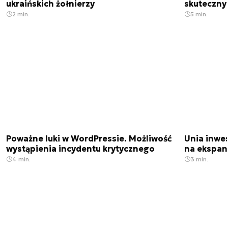
ukraińskich żołnierzy
skuteczny
2 min.
5 min.
Poważne luki w WordPressie. Możliwość
Unia inwes
wystąpienia incydentu krytycznego
na ekspan
4 min.
3 min.