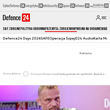
Siły zbrojne
Polityka obronna
Przemysł Zbrojeniowy
Wojna na Ukrainie
Wiado
Defence24 Days 2026
SAFE
Operacja Szpej
D24 Audio
Karta Mu
Reklama
Strona główna
Przemysł Zbrojeniowy
Polska gotowa do opóźnień. Będzie uzupełnienie dla Patriota