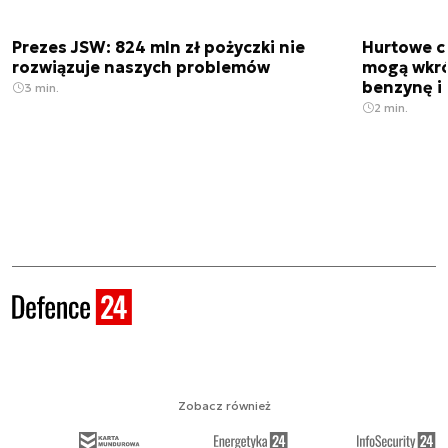
Prezes JSW: 824 mln zł pożyczki nie
Hurtowe c
rozwiązuje naszych problemów
mogą wkró
benzynę i 
3 min.
2 min.
Zobacz również