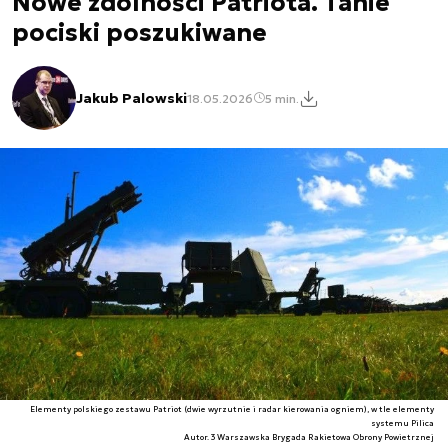
Nowe zdolności Patriota. Tanie
pociski poszukiwane
Jakub Palowski
18.05.2026
5 min.
Elementy polskiego zestawu Patriot (dwie wyrzutnie i radar kierowania ogniem), w tle elementy
systemu Pilica
Autor. 3 Warszawska Brygada Rakietowa Obrony Powietrznej