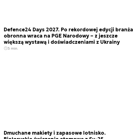
Defence24 Days 2027. Po rekordowej edycji branża
obronna wraca na PGE Narodowy – z jeszcze
większą wystawą i doświadczeniami z Ukrainy
3 min.
Dmuchane makiety i zapasowe lotnisko.
Białoruskie ćwiczenia atomowe z Su-25