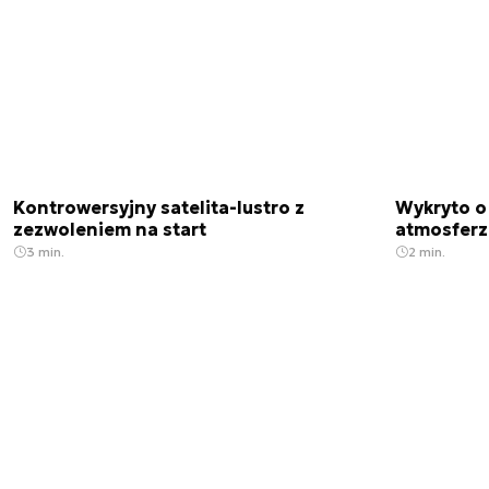
Kontrowersyjny satelita-lustro z
Wykryto o
zezwoleniem na start
atmosfer
3 min.
2 min.