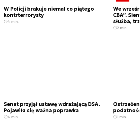
W Policji brakuje niemal co piątego
We wrześn
kontrterrorysty
CBA”. Siem
służba, tr
4 min.
2 min.
Senat przyjął ustawę wdrażającą DSA.
Ostrzeżen
Pojawiła się ważna poprawka
podatnośc
4 min.
1 min.