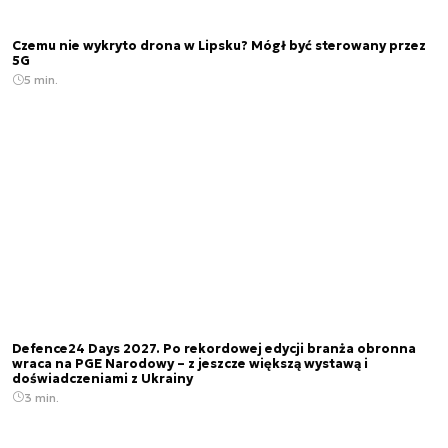
Czemu nie wykryto drona w Lipsku? Mógł być sterowany przez
5G
5 min.
Defence24 Days 2027. Po rekordowej edycji branża obronna
wraca na PGE Narodowy – z jeszcze większą wystawą i
doświadczeniami z Ukrainy
3 min.