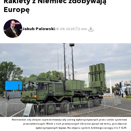
Rakiety z Niemiec zdobywają
Europę
Jakub Palowski
26.06.2025
2 min.
Niemieckie siły zbrojne zaprezentowały cały szereg wykorzystywanych przez siebie systemów
przeciwlotniczych. Wiele z nich przekazanych Ukrainie ponad rok temu, jest obecnie
wykorzystywanych bojowo. Na zdjęciu system krótkiego zasięgu Iris-T SLM.