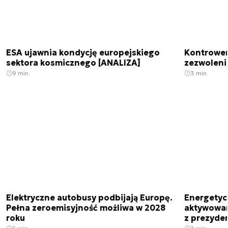
ESA ujawnia kondycję europejskiego
Kontrowers
sektora kosmicznego [ANALIZA]
zezwoleni
9 min.
3 min.
Elektryczne autobusy podbijają Europę.
Energetyc
Pełna zeroemisyjność możliwa w 2028
aktywowany
roku
z prezyde