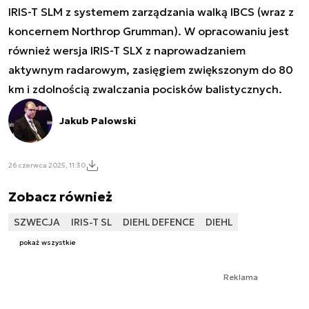
IRIS-T SLM z systemem zarządzania walką IBCS (wraz z
koncernem Northrop Grumman). W opracowaniu jest
również wersja IRIS-T SLX z naprowadzaniem
aktywnym radarowym, zasięgiem zwiększonym do 80
km i zdolnością zwalczania pocisków balistycznych.
Jakub Palowski
26 czerwca 2025, 11:30
Zobacz również
SZWECJA
IRIS-T SL
DIEHL DEFENCE
DIEHL
pokaż wszystkie
Reklama