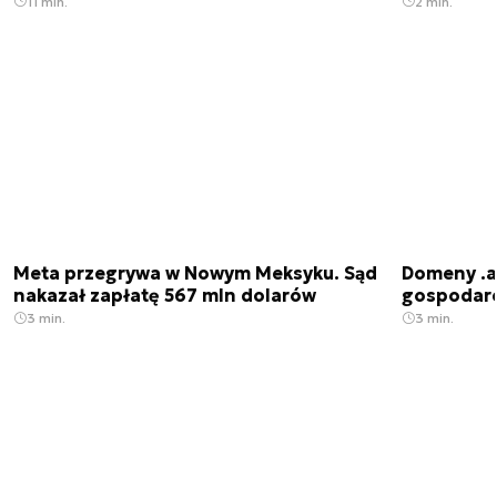
11 min.
2 min.
Meta przegrywa w Nowym Meksyku. Sąd
Domeny .ai
nakazał zapłatę 567 mln dolarów
gospodarek
3 min.
3 min.