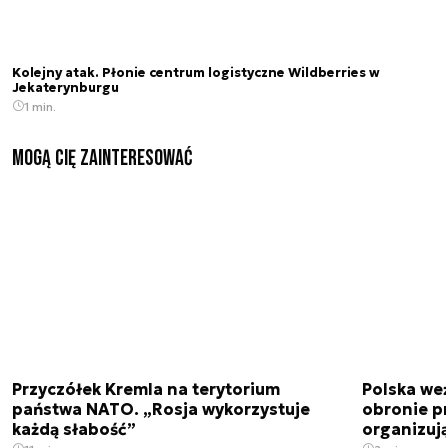
Kolejny atak. Płonie centrum logistyczne Wildberries w
Jekaterynburgu
1 min.
Mogą Cię zainteresować
Przyczółek Kremla na terytorium
Polska we
państwa NATO. „Rosja wykorzystuje
obronie p
każdą słabość”
organizuj