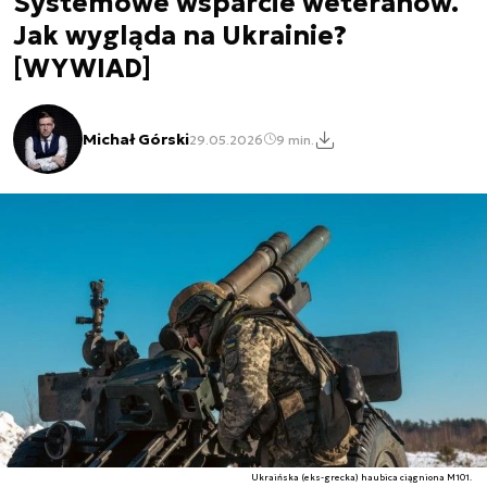
Systemowe wsparcie weteranów.
Jak wygląda na Ukrainie?
[WYWIAD]
Michał Górski
29.05.2026
9 min.
Ukraińska (eks-grecka) haubica ciągniona M101.