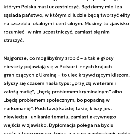
którym Polska musi uczestniczyć. Będziemy mieli za
sąsiada państwo, w którym ci ludzie będą tworzyć elity
na szczeblu lokalnym i centralnym. Musimy to zjawisko
rozumieć i w nim uczestniczyć, zamiast się nim
straszyć.
Najgorsze, co moglibyśmy zrobić – a takie głosy
niestety pojawiają się w Polsce i innych krajach
graniczących z Ukrainą – to ulec krzywdzącym kliszom.
Słyszy się czasem hasła typu: „przyjdą weterani i
założą mafię”, „będą problemem kryminalnym” albo
„będą problemem społecznym, bo popadną w
narkomanię”. Podstawą każdej takiej kliszy jest
niewiedza i unikanie tematu, zamiast aktywnego
wejścia w zjawisko. Dyplomacja polega na byciu
częścią tego procesu teraz, a nie na wyobrażaniu sobie