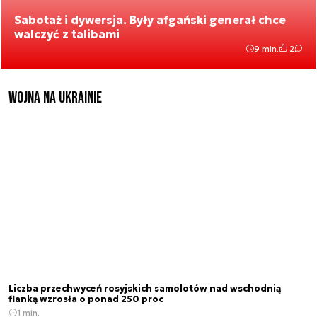
Sabotaż i dywersja. Były afgański generał chce
walczyć z talibami
9 min.
2
Wojna na Ukrainie
Liczba przechwyceń rosyjskich samolotów nad wschodnią
flanką wzrosła o ponad 250 proc
1 min.