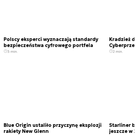
Polscy eksperci wyznaczają standardy
Kradzież 
bezpieczeństwa cyfrowego portfela
Cyberprze
3 min.
2 min.
Blue Origin ustaliło przyczynę eksplozji
Starliner 
rakiety New Glenn
jeszcze w 