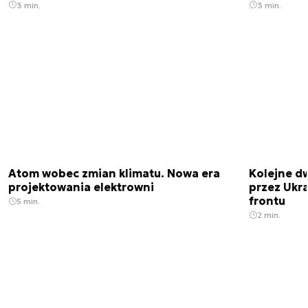
3 min.
3 min.
Atom wobec zmian klimatu. Nowa era
Kolejne d
projektowania elektrowni
przez Ukra
frontu
5 min.
2 min.