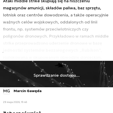
Ataki middle strike skupiają się na niszczeniu
magazynów amunicji, składów paliwa, baz sprzętu,
lotnisk oraz centrów dowodzenia, a także operacyjnie
ważnych celów wojskowych, oddalonych od linii
frontu, np. systemów przeciwlotniczych czy
poligonów dronowych. Przykładowo w ramach middle
strike przeprowadzono uderzenie dronowe w bazę
jednostki systemów bezzałogowych „Rubikon”,
rozlokowaną w okupowanym obwodzie donieckim.
Sprawdzanie dostępu...
MG
Marcin Gawęda
29 maja 2026, 13:45