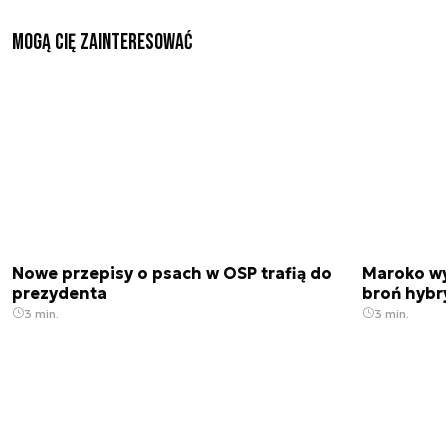
Mogą Cię zainteresować
Nowe przepisy o psach w OSP trafią do
Maroko wy
prezydenta
broń hybr
3 min.
3 min.