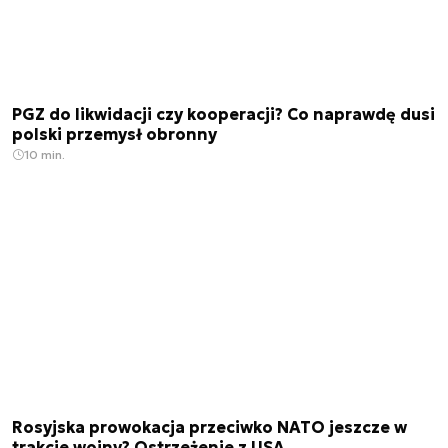
PGZ do likwidacji czy kooperacji? Co naprawdę dusi
polski przemysł obronny
10 min.
Rosyjska prowokacja przeciwko NATO jeszcze w
trakcie wojny? Ostrzeżenie z USA