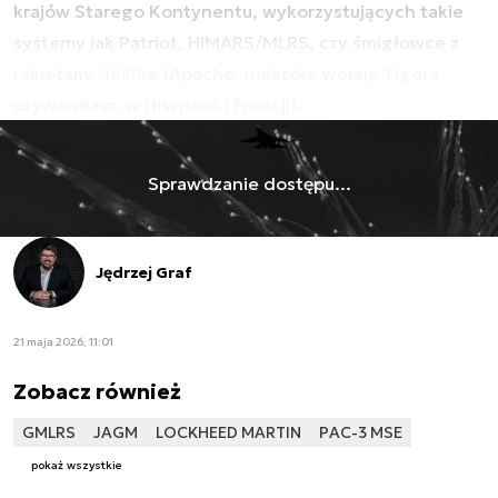
krajów Starego Kontynentu, wykorzystujących takie
systemy jak Patriot, HIMARS/MLRS, czy śmigłowce z
rakietami Hellfire (Apache, niektóre wersje Tigera
używane np. w Hiszpanii i Francji).
Sprawdzanie dostępu...
Jędrzej Graf
21 maja 2026, 11:01
Zobacz również
GMLRS
JAGM
LOCKHEED MARTIN
PAC-3 MSE
pokaż wszystkie