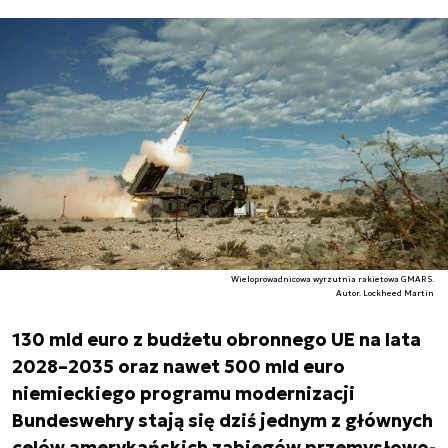
Wieloprowadnicowa wyrzutnia rakietowa GMARS.
Autor. Lockheed Martin
130 mld euro z budżetu obronnego UE na lata
2028–2035 oraz nawet 500 mld euro
niemieckiego programu modernizacji
Bundeswehry stają się dziś jednym z głównych
celów amerykańskich zabiegów przemysłowo-