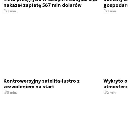
nakazał zapłatę 567 mln dolarów
gospodarek
3 min.
3 min.
Kontrowersyjny satelita-lustro z
Wykryto o
zezwoleniem na start
atmosfer
3 min.
2 min.