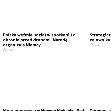
Polska weźmie udział w spotkaniu o
Strategic
obronie przed dronami. Naradę
celowniku 
organizują Niemcy
9 min.
2 min.
Meta przegrywa w Nowym Meksyku. Sąd
Domeny .ai