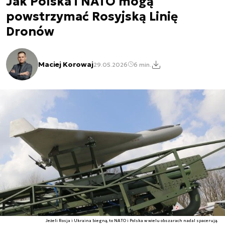
Jak Polska i NATO mogą
powstrzymać Rosyjską Linię
Dronów
Maciej Korowaj
29.05.2026
6 min.
Jeżeli Rosja i Ukraina biegną, to NATO i Polska w wielu obszarach nadal spacerują.