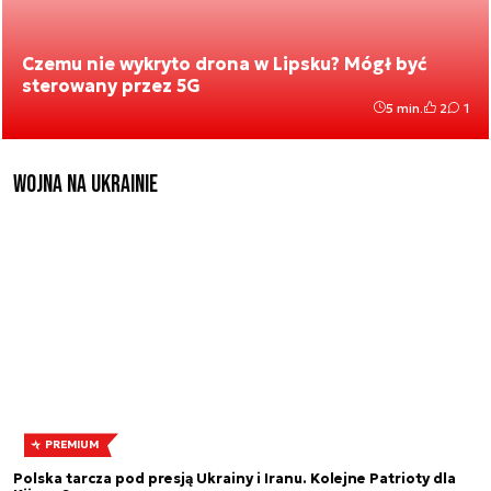
Czemu nie wykryto drona w Lipsku? Mógł być
sterowany przez 5G
5 min.
2
1
Wojna na Ukrainie
PREMIUM
Polska tarcza pod presją Ukrainy i Iranu. Kolejne Patrioty dla