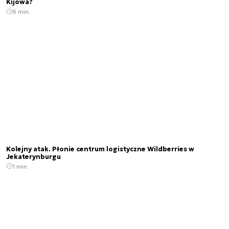
Kijowa?
6 min.
Kolejny atak. Płonie centrum logistyczne Wildberries w
Jekaterynburgu
1 min.