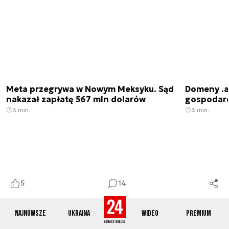
Meta przegrywa w Nowym Meksyku. Sąd
Domeny .ai
nakazał zapłatę 567 mln dolarów
gospodarek
3 min.
3 min.
5
14
Najnowsze
Ukraina
Wideo
Premium