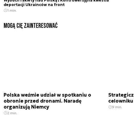
Wybuch rakiety nad Polską | Kontrowersyjna kwestia
deportacji Ukrainców na front
1 min.
Mogą Cię zainteresować
Polska weźmie udział w spotkaniu o
Strategic
obronie przed dronami. Naradę
celowniku 
organizują Niemcy
9 min.
2 min.