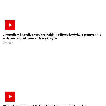
„Populizm i konik antyukraiński” Politycy krytykują pomysł PiS
o deportacji ukraińskich mężczyzn
3 min.