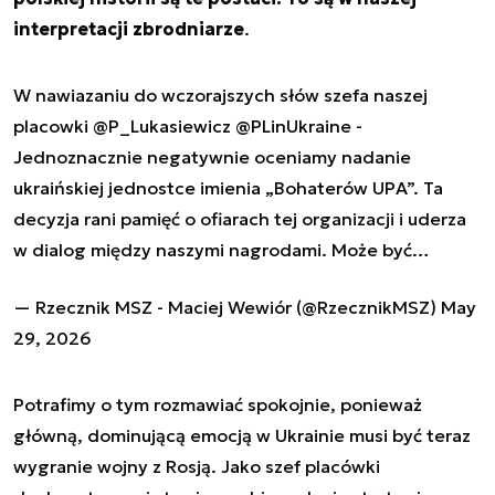
interpretacji zbrodniarze
.
W nawiazaniu do wczorajszych słów szefa naszej
placowki
@P_Lukasiewicz
@PLinUkraine
-
Jednoznacznie negatywnie oceniamy nadanie
ukraińskiej jednostce imienia „Bohaterów UPA”. Ta
decyzja rani pamięć o ofiarach tej organizacji i uderza
w dialog między naszymi nagrodami. Może być…
— Rzecznik MSZ - Maciej Wewiór (@RzecznikMSZ)
May
29, 2026
Potrafimy o tym rozmawiać spokojnie, ponieważ
główną, dominującą emocją w Ukrainie musi być teraz
wygranie wojny z Rosją. Jako szef placówki