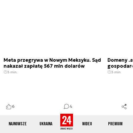
Meta przegrywa w Nowym Meksyku. Sąd
Domeny .ai
nakazał zapłatę 567 mln dolarów
gospodarek
3 min.
3 min.
6
4
Najnowsze
Ukraina
Wideo
Premium