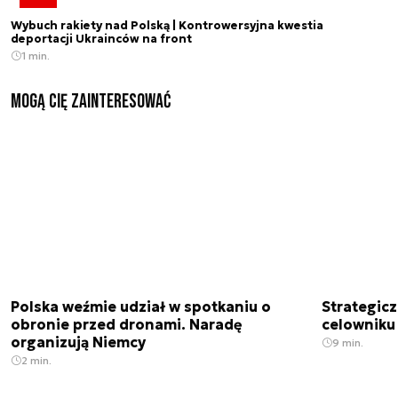
Wybuch rakiety nad Polską | Kontrowersyjna kwestia
deportacji Ukrainców na front
1 min.
Mogą Cię zainteresować
Polska weźmie udział w spotkaniu o
Strategic
obronie przed dronami. Naradę
celowniku 
organizują Niemcy
9 min.
2 min.