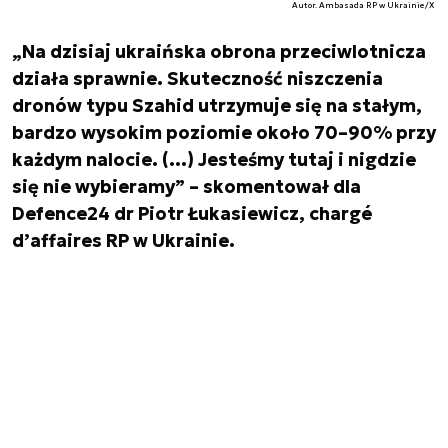
Autor. Ambasada RP w Ukrainie/X
„Na dzisiaj ukraińska obrona przeciwlotnicza
działa sprawnie. Skuteczność niszczenia
dronów typu Szahid utrzymuje się na stałym,
bardzo wysokim poziomie około 70–90% przy
każdym nalocie. (…) Jesteśmy tutaj i nigdzie
się nie wybieramy” – skomentował dla
Defence24 dr Piotr Łukasiewicz, chargé
d’affaires RP w Ukrainie.