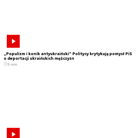
„Populizm i konik antyukraiński” Politycy krytykują pomysł PiS
o deportacji ukraińskich mężczyzn
3 min.