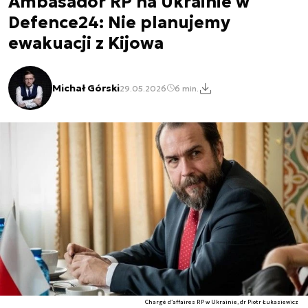
Ambasador RP na Ukrainie w
Defence24: Nie planujemy
ewakuacji z Kijowa
Michał Górski
29.05.2026
6 min.
Chargé d’affaires RP w Ukrainie, dr Piotr Łukasiewicz