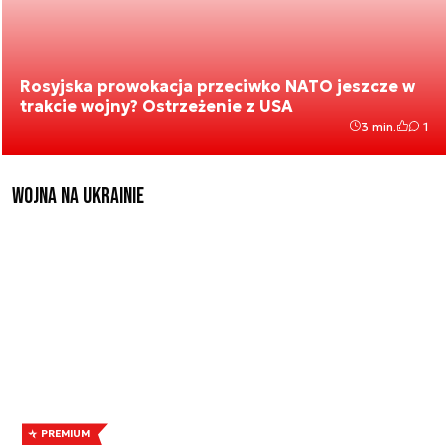
Rosyjska prowokacja przeciwko NATO jeszcze w
trakcie wojny? Ostrzeżenie z USA
3 min.
1
Wojna na Ukrainie
PREMIUM