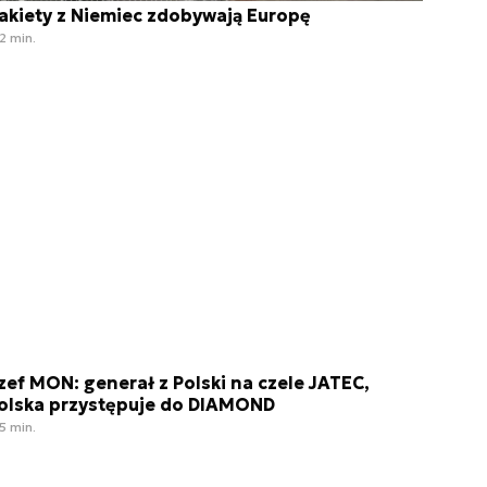
akiety z Niemiec zdobywają Europę
2 min.
zef MON: generał z Polski na czele JATEC,
olska przystępuje do DIAMOND
5 min.