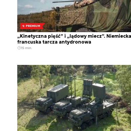
PREMIUM
„Kinetyczna pięść” i „lądowy miecz”. Niemiecka
francuska tarcza antydronowa
15 min.