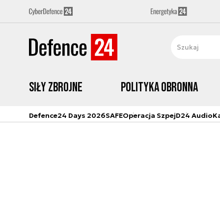
Siły zbrojne
Polityka obronna
Defence24 Days 2026
SAFE
Operacja Szpej
D24 Audio
K