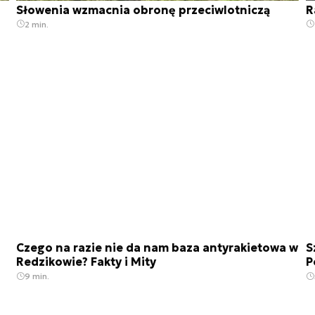
Słowenia wzmacnia obronę przeciwlotniczą
R
2 min.
Czego na razie nie da nam baza antyrakietowa w
S
Redzikowie? Fakty i Mity
P
9 min.