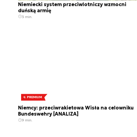
Niemiecki system przeciwlotniczy wzmocni
duńską armię
3 min.
PREMIUM
Niemcy: przeciwrakietowa Wisła na celowniku
Bundeswehry [ANALIZA]
9 min.