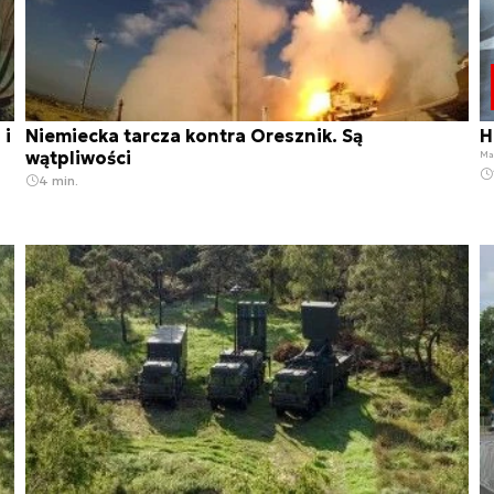
 i
Niemiecka tarcza kontra Oresznik. Są
H
wątpliwości
Ma
4 min.