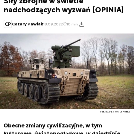
Siły zbrojne w świetle
nadchodzących wyzwań [OPINIA]
CP
Cezary Pawlak
18.09.2022
10 min.
Fot. RCV-L / Fot. QinetiQ
Obecne zmiany cywilizacyjne, w tym
kulturowe, światopoglądowe, w dziedzinie