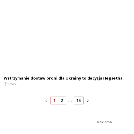
Wstrzymanie dostaw broni dla Ukrainy to decyzja Hegsetha
1 min.
1
2
...
13
Reklama