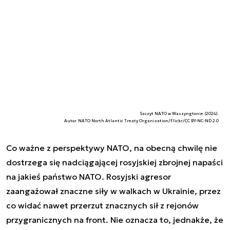
Szczyt NATO w Waszyngtonie (2024).
Autor. NATO North Atlantic Treaty Organization/Flickr/CC BY-NC-ND 2.0
Co ważne z perspektywy NATO, na obecną chwilę nie
dostrzega się nadciągającej rosyjskiej zbrojnej napaści
na jakieś państwo NATO. Rosyjski agresor
zaangażował znaczne siły w walkach w Ukrainie, przez
co widać nawet przerzut znacznych sił z rejonów
przygranicznych na front. Nie oznacza to, jednakże, że