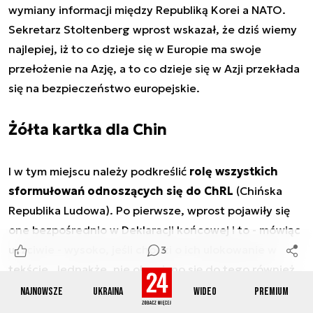
wymiany informacji między Republiką Korei a NATO.
Sekretarz Stoltenberg wprost wskazał, że dziś wiemy
najlepiej, iż to co dzieje się w Europie ma swoje
przełożenie na Azję, a to co dzieje się w Azji przekłada
się na bezpieczeństwo europejskie.
Żółta kartka dla Chin
I w tym miejscu należy podkreślić
rolę wszystkich
sformułowań odnoszących się do ChRL
(Chińska
Republika Ludowa). Po pierwsze, wprost pojawiły się
one bezpośrednio w Deklaracji końcowej i to - mówiąc
uczciwie - wysoko, jeśli chodzi o ich ulokowanie w
3
tekście. Jednakże, nie obawiano się do tego również
nawiązywać w wypowiedziach chociażby Jensa
Najnowsze
Ukraina
Wideo
Premium
Stoltenberga, zauważając, że - jak czytamy w