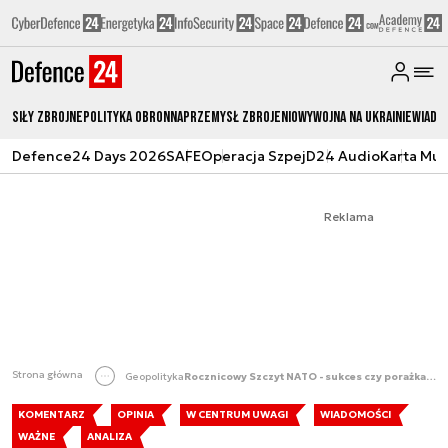
Siły zbrojne
Polityka obronna
Przemysł Zbrojeniowy
Wojna na Ukrainie
Wiado
Defence24 Days 2026
SAFE
Operacja Szpej
D24 Audio
Karta Mu
Reklama
Strona główna
Geopolityka
Rocznicowy Szczyt NATO - sukces czy porażka? [OPINIA]
KOMENTARZ
OPINIA
W CENTRUM UWAGI
WIADOMOŚCI
WAŻNE
ANALIZA