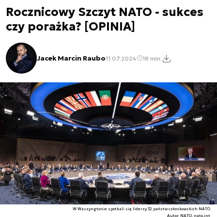
Rocznicowy Szczyt NATO - sukces
czy porażka? [OPINIA]
Jacek Marcin Raubo
11.07.2024
18 min.
W Waszyngtonie spotkali się liderzy 32 państw członkowskich NATO
Autor. NATO, nato.int