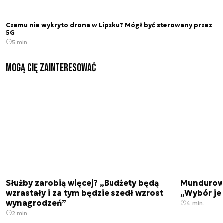
Czemu nie wykryto drona w Lipsku? Mógł być sterowany przez
5G
5 min.
Mogą Cię zainteresować
Służby zarobią więcej? „Budżety będą
Mundurowi
wzrastały i za tym będzie szedł wzrost
„Wybór je
wynagrodzeń”
4 min.
2 min.