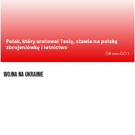
Polak, który uratował Teslę, stawia na polską
zbrojeniówkę i lotnictwo
9 min.
1
Wojna na Ukrainie