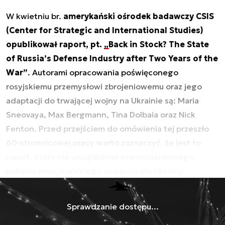
W kwietniu br.
amerykański ośrodek badawczy CSIS
(Center for Strategic and International Studies)
opublikował raport, pt.
„Back in Stock? The State
of Russia’s Defense Industry after Two Years of the
War”
. Autorami opracowania poświęconego
rosyjskiemu przemysłowi zbrojeniowemu oraz jego
adaptacji do trwającej wojny na Ukrainie są: Maria
Sneovaya, Max Bergmann, Tina Dolbaia oraz Nick
Fenton. Przed przejściem do omówienia tej przeszło
60-stronnicowej pracy warto zaznaczyć, że jest to
raport, który nie uwzględniał wielomiliardowego
pakietu amerykańskiego wsparcia dla Ukrainy.
Sprawdzanie dostępu...