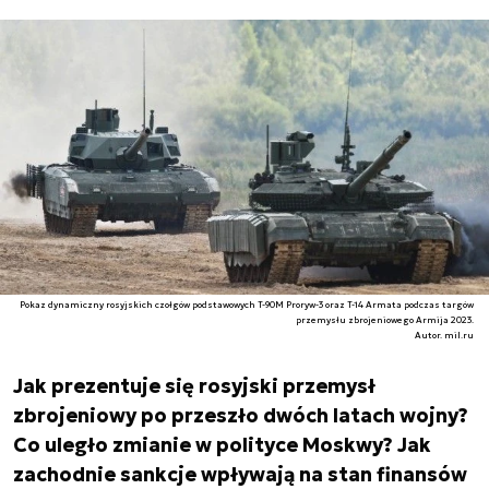
Pokaz dynamiczny rosyjskich czołgów podstawowych T-90M Proryw-3 oraz T-14 Armata podczas targów
przemysłu zbrojeniowego Armija 2023.
Autor. mil.ru
Jak prezentuje się rosyjski przemysł
zbrojeniowy po przeszło dwóch latach wojny?
Co uległo zmianie w polityce Moskwy? Jak
zachodnie sankcje wpływają na stan finansów