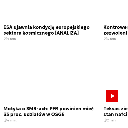
ESA ujawnia kondycję europejskiego
Kontrowers
sektora kosmicznego [ANALIZA]
zezwoleni
9 min.
3 min.
Motyka o SMR-ach: PFR powinien mieć
Teksas zi
33 proc. udziałów w OSGE
stan nafci
4 min.
2 min.