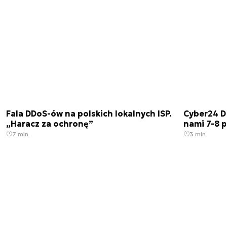
Fala DDoS-ów na polskich lokalnych ISP.
Cyber24 D
„Haracz za ochronę”
nami 7-8 
7 min.
3 min.