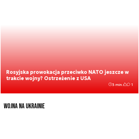
Rosyjska prowokacja przeciwko NATO jeszcze w
trakcie wojny? Ostrzeżenie z USA
3 min.
1
Wojna na Ukrainie