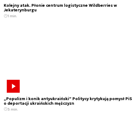
Kolejny atak. Płonie centrum logistyczne Wildberries w
Jekaterynburgu
1 min.
„Populizm i konik antyukraiński” Politycy krytykują pomysł PiS
o deportacji ukraińskich mężczyzn
3 min.