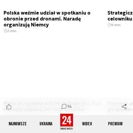
Polska weźmie udział w spotkaniu o
Strategic
obronie przed dronami. Naradę
celowniku 
organizują Niemcy
9 min.
2 min.
Meta przegrywa w Nowym Meksyku. Sąd
Domeny .ai
14
nakazał zapłatę 567 mln dolarów
gospodarek
3 min.
3 min.
Najnowsze
Ukraina
Wideo
Premium