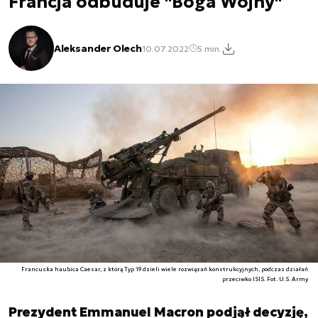
Francja odbuduje "Boga Wojny"
Aleksander Olech
10.07.2022
5 min.
Francuska haubica Caesar, z którą Typ 19 dzieli wiele rozwiązań konstrukcyjnych, podczas działań
przeciwko ISIS. Fot. U.S. Army
Prezydent Emmanuel Macron podjął decyzję,