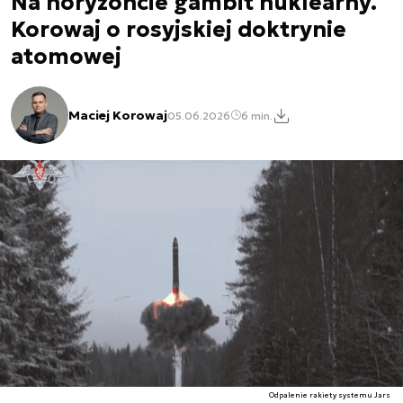
Na horyzoncie gambit nuklearny.
Korowaj o rosyjskiej doktrynie
atomowej
Maciej Korowaj
05.06.2026
6 min.
Odpalenie rakiety systemu Jars