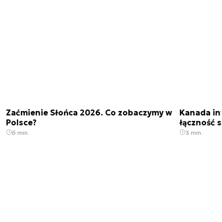
Zaćmienie Słońca 2026. Co zobaczymy w
Kanada in
Polsce?
łączność s
6 min.
3 min.