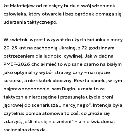
że Małofiejew od miesięcy buduje swój wizerunek
człowieka, który otwarcie i bez ogródek domaga się
uderzenia taktycznego.
W kwietniu wprost wzywał do użycia ładunku o mocy
20-25 knt na zachodnią Ukrainę, z 72-godzinnym
ostrzeżeniem dla ludności cywilnej. Jak widać na
PMEF-2026 chciał mieć to wpisane czarno na białym
jako optymalny wybór strategiczny – narzędzie
sukcesu, a nie skutek uboczny. Reszta panelu, w tym
najprawdopodobniej sam Dugin, uznała to za
taktycznie nierozsądne i przesunęła użycie broni
jądrowej do scenariusza „inercyjnego”. Intencja była
czytelna: bomba atomowa to coś, co „może się
zdarzyć, jeśli nic się nie zmieni” – a nie świadoma,
racjonalna decyzja.