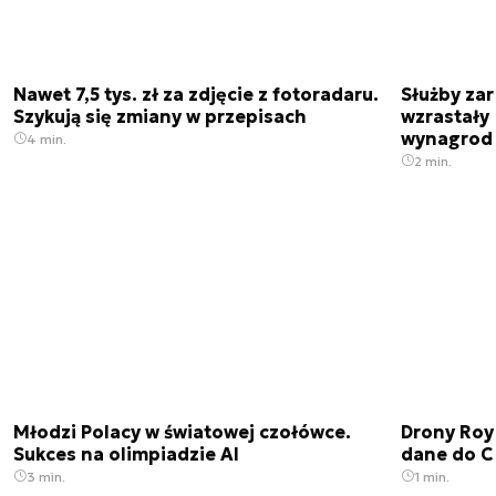
Nawet 7,5 tys. zł za zdjęcie z fotoradaru.
Służby zar
Szykują się zmiany w przepisach
wzrastały 
wynagrod
4 min.
2 min.
Młodzi Polacy w światowej czołówce.
Drony Roy
Sukces na olimpiadzie AI
dane do C
3 min.
1 min.