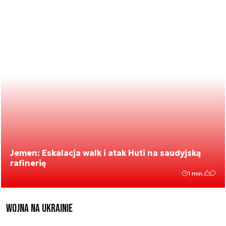
Jemen: Eskalacja walk i atak Huti na saudyjską
rafinerię
1 min.
Wojna na Ukrainie