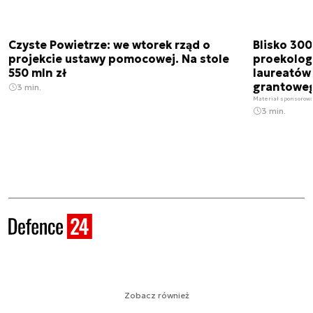
Czyste Powietrze: we wtorek rząd o
Blisko 300
projekcie ustawy pomocowej. Na stole
proekolog
550 mln zł
laureatów
grantoweg
3 min.
Materiał sponsorow
3 min.
Zobacz również