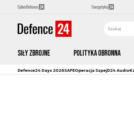
Siły zbrojne
Polityka obronna
Defence24 Days 2026
SAFE
Operacja Szpej
D24 Audio
K