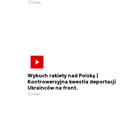
2 min.
Wybuch rakiety nad Polską |
Kontrowersyjna kwestia deportacji
Ukrainców na front.
1 min.