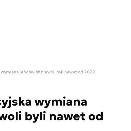
 wymiana jeńców. W niewoli byli nawet od 2022
syjska wymiana
woli byli nawet od