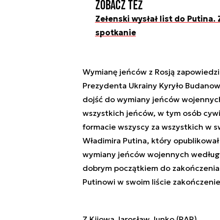
Zobacz też
Zełenski wysłał list do Putina
spotkanie
Wymianę jeńców z Rosją zapowiedzia
Prezydenta Ukrainy Kyryło Budanow
dojść do wymiany jeńców wojennych.
wszystkich jeńców, w tym osób cywi
formacie wszyscy za wszystkich w s
Władimira Putina, który opublikowa
wymiany jeńców wojennych według z
dobrym początkiem do zakończenia 
Putinowi w swoim liście zakończeni
Z Kijowa Jarosław Junko (PAP)