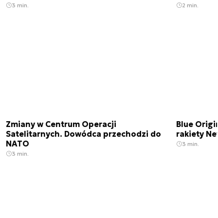
3 min.
2 min.
Zmiany w Centrum Operacji
Blue Origi
Satelitarnych. Dowódca przechodzi do
rakiety N
NATO
3 min.
3 min.