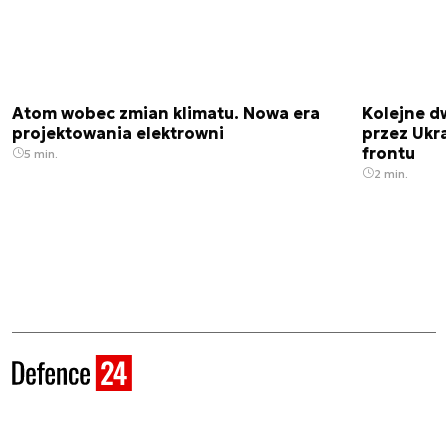
Atom wobec zmian klimatu. Nowa era
Kolejne d
projektowania elektrowni
przez Ukra
frontu
5 min.
2 min.