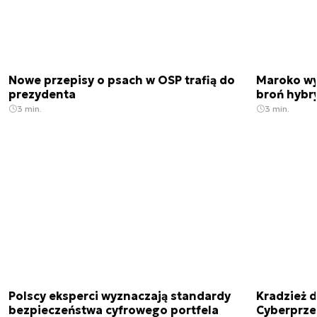
Nowe przepisy o psach w OSP trafią do
Maroko wy
prezydenta
broń hybr
3 min.
3 min.
Polscy eksperci wyznaczają standardy
Kradzież 
bezpieczeństwa cyfrowego portfela
Cyberprze