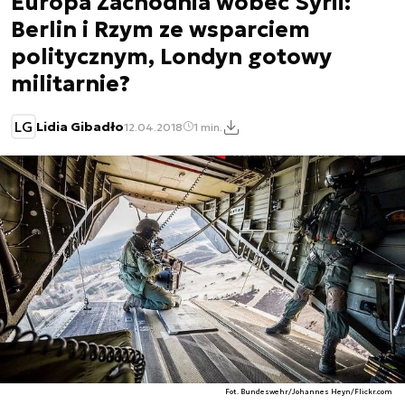
Europa Zachodnia wobec Syrii:
Berlin i Rzym ze wsparciem
politycznym, Londyn gotowy
militarnie?
LG
Lidia Gibadło
12.04.2018
1 min.
Fot. Bundeswehr/Johannes Heyn/Flickr.com