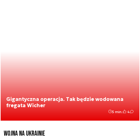
Gigantyczna operacja. Tak będzie wodowana
fregata Wicher
5 min.
4
Wojna na Ukrainie