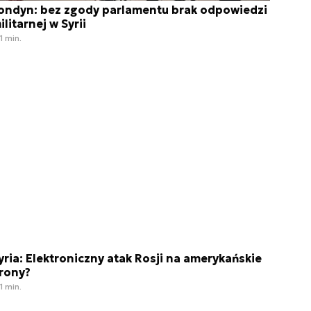
ondyn: bez zgody parlamentu brak odpowiedzi
ilitarnej w Syrii
1 min.
yria: Elektroniczny atak Rosji na amerykańskie
rony?
1 min.