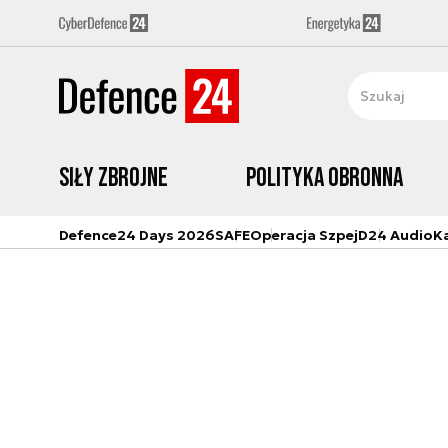
Siły zbrojne
Polityka obronna
Defence24 Days 2026
SAFE
Operacja Szpej
D24 Audio
K