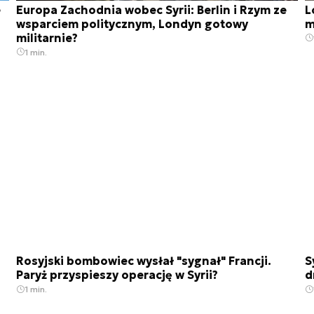
e
Europa Zachodnia wobec Syrii: Berlin i Rzym ze
L
wsparciem politycznym, Londyn gotowy
m
militarnie?
1 min.
Rosyjski bombowiec wysłał "sygnał" Francji.
S
Paryż przyspieszy operację w Syrii?
d
1 min.