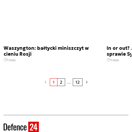
Waszyngton: bałtycki miniszczyt w
In or out
cieniu Rosji
sprawie Sy
1 min.
1 min.
1
2
...
12