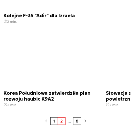
Kolejne F-35 "Adir" dla Izraela
2 min.
Korea Południowa zatwierdziła plan
Słowacja 
rozwoju haubic K9A2
powietrzn
3 min.
2 min.
1
2
...
8