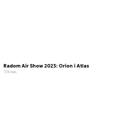
konferencjach i seminariach branżowych, gdzie
dzieli się swoją wiedzą ekspercką i komentuje
zagadnienia związane z sektorem kosmicznym i
nowymi technologiami.
Radom Air Show 2023: Orion i Atlas
3 min.