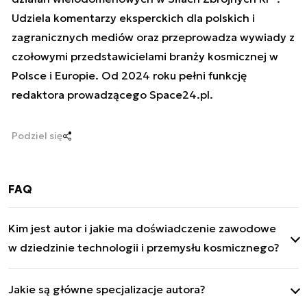
Udziela komentarzy eksperckich dla polskich i
zagranicznych mediów oraz przeprowadza wywiady z
czołowymi przedstawicielami branży kosmicznej w
Polsce i Europie. Od 2024 roku pełni funkcję
redaktora prowadzącego Space24.pl.
Podziel się
FAQ
Kim jest autor i jakie ma doświadczenie zawodowe
w dziedzinie technologii i przemysłu kosmicznego?
Mateusz Mitkow jest ekspertem ds. tematyki
Jakie są główne specjalizacje autora?
kosmicznej, rozwoju polskiego sektora