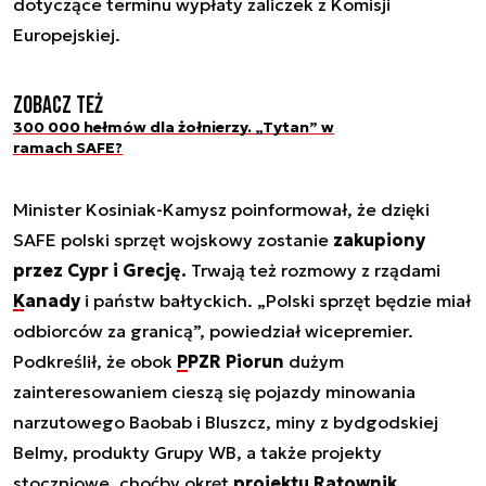
dotyczące terminu wypłaty zaliczek z Komisji
Europejskiej.
Zobacz też
300 000 hełmów dla żołnierzy. „Tytan” w
ramach SAFE?
Minister Kosiniak-Kamysz poinformował, że dzięki
SAFE polski sprzęt wojskowy zostanie
zakupiony
przez Cypr i Grecję.
Trwają też rozmowy z rządami
Kanady
i państw bałtyckich. „Polski sprzęt będzie miał
odbiorców za granicą”, powiedział wicepremier.
Podkreślił, że obok
PPZR Piorun
dużym
zainteresowaniem cieszą się pojazdy minowania
narzutowego Baobab i Bluszcz, miny z bydgodskiej
Belmy, produkty Grupy WB, a także projekty
stoczniowe, choćby okręt
projektu Ratownik
.