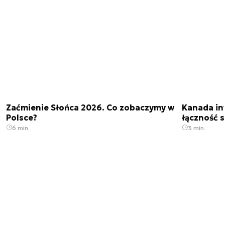
Zaćmienie Słońca 2026. Co zobaczymy w
Kanada in
Polsce?
łączność s
6 min.
3 min.