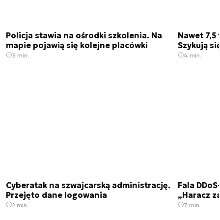
Policja stawia na ośrodki szkolenia. Na
Nawet 7,5 
mapie pojawią się kolejne placówki
Szykują si
3 min.
4 min.
Cyberatak na szwajcarską administrację.
Fala DDoS-
Przejęto dane logowania
„Haracz z
2 min.
7 min.