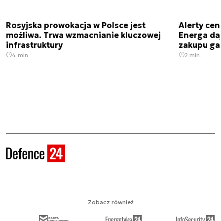
Rosyjska prowokacja w Polsce jest
Alerty cen
możliwa. Trwa wzmacnianie kluczowej
Energa da
infrastruktury
zakupu ga
4 min.
2 min.
Zobacz również