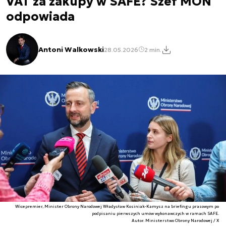
VAT za zakupy w SAFE? Szef MON
odpowiada
Antoni Walkowski
28.05.2026
2 min.
Wicepremier, Minister Obrony Narodowej Władysław Kosiniak-Kamysz na briefingu prasowym po
podpisaniu pierwszych umów wykonawczych w ramach SAFE.
Autor. Ministerstwo Obrony Narodowej / X