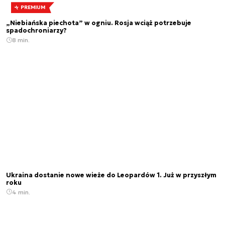
PREMIUM
„Niebiańska piechota” w ogniu. Rosja wciąż potrzebuje
spadochroniarzy?
8 min.
Ukraina dostanie nowe wieże do Leopardów 1. Już w przyszłym
roku
4 min.