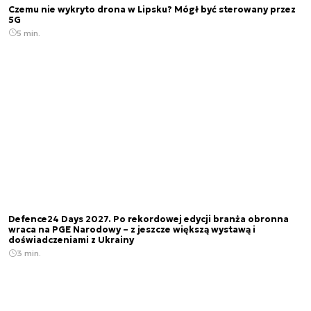
Czemu nie wykryto drona w Lipsku? Mógł być sterowany przez
5G
5 min.
Defence24 Days 2027. Po rekordowej edycji branża obronna
wraca na PGE Narodowy – z jeszcze większą wystawą i
doświadczeniami z Ukrainy
3 min.