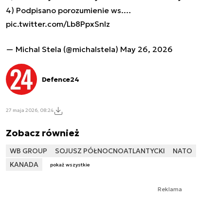
4) Podpisano porozumienie ws.…
pic.twitter.com/Lb8PpxSnIz
— Michal Stela (@michalstela)
May 26, 2026
Defence24
27 maja 2026, 08:24
Zobacz również
WB GROUP
SOJUSZ PÓŁNOCNOATLANTYCKI
NATO
KANADA
pokaż wszystkie
Reklama