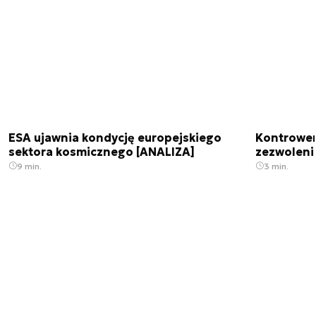
ESA ujawnia kondycję europejskiego
Kontrowers
sektora kosmicznego [ANALIZA]
zezwoleni
9 min.
3 min.