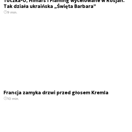
Toczka-U, Himars i Flaming wycelowane w Rosjan.
Tak działa ukraińska „Święta Barbara”
9 min.
Francja zamyka drzwi przed głosem Kremla
10 min.