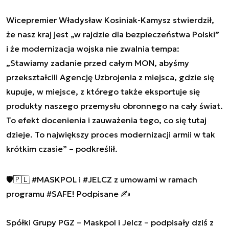
Wicepremier Władysław Kosiniak-Kamysz stwierdził,
że nasz kraj jest „w rajdzie dla bezpieczeństwa Polski”
i że modernizacja wojska nie zwalnia tempa:
„Stawiamy zadanie przed całym MON, abyśmy
przekształcili Agencję Uzbrojenia z miejsca, gdzie się
kupuje, w miejsce, z którego także eksportuje się
produkty naszego przemysłu obronnego na cały świat.
To efekt docenienia i zauważenia tego, co się tutaj
dzieje. To największy proces modernizacji armii w tak
krótkim czasie” – podkreślił.
🛡️🇵🇱
#MASKPOL
i
#JELCZ
z umowami w ramach
programu
#SAFE
! Podpisane ✍️
Spółki Grupy PGZ – Maskpol i Jelcz – podpisały dziś z