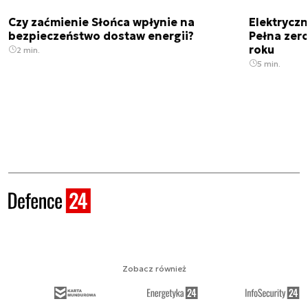
Czy zaćmienie Słońca wpłynie na
Elektrycz
bezpieczeństwo dostaw energii?
Pełna zer
roku
2 min.
5 min.
Zobacz również