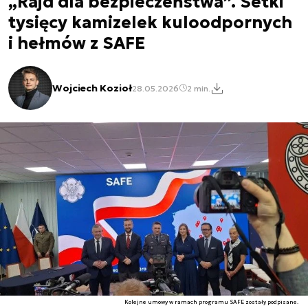
„Rajd dla bezpieczeństwa”. Setki
tysięcy kamizelek kuloodpornych
i hełmów z SAFE
Wojciech Kozioł
28.05.2026
2 min.
Kolejne umowy w ramach programu SAFE zostały podpisane.