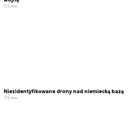
2 min.
Niezidentyfikowane drony nad niemiecką bazą
2 min.