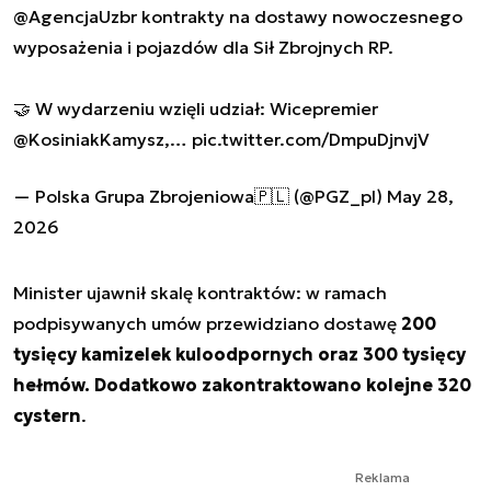
@AgencjaUzbr
kontrakty na dostawy nowoczesnego
wyposażenia i pojazdów dla Sił Zbrojnych RP.
🤝 W wydarzeniu wzięli udział: Wicepremier
@KosiniakKamysz
,…
pic.twitter.com/DmpuDjnvjV
— Polska Grupa Zbrojeniowa🇵🇱 (@PGZ_pl)
May 28,
2026
Minister ujawnił skalę kontraktów: w ramach
podpisywanych umów przewidziano dostawę
200
tysięcy kamizelek kuloodpornych oraz 300 tysięcy
hełmów. Dodatkowo zakontraktowano kolejne 320
cystern
.
Reklama