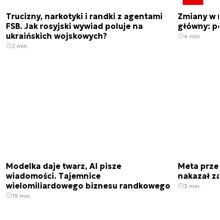
Trucizny, narkotyki i randki z agentami
Zmiany w 
FSB. Jak rosyjski wywiad poluje na
główny: p
ukraińskich wojskowych?
4 min.
2 min.
Modelka daje twarz, AI pisze
Meta prze
wiadomości. Tajemnice
nakazał z
wielomiliardowego biznesu randkowego
3 min.
19 min.