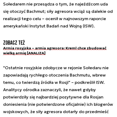
Sołedarem nie przesądza o tym, że najeźdźcom uda
się otoczyć Bachmut; siły agresora wciąż są dalekie od
realizacji tego celu – ocenił w najnowszym raporcie
amerykański Instytut Badań nad Wojną (ISW).
Zobacz też
Armia rosyjska – armia agresora: Kreml chce zbudować
wielką armię [ANALIZA]
"Ostatnie rosyjskie zdobycze w rejonie Sołedaru nie
zapowiadają rychłego otoczenia Bachmutu, wbrew
temu, co twierdzą źródła w Rosji" – podkreślił ISW.
Analitycy ośrodka zaznaczyli, że nawet gdyby
potwierdziły się najbardziej pozytywne dla Rosjan
doniesienia (nie potwierdzone oficjalnie) ich blogerów
wojskowych, że siły agresora dotarły do przedmieść