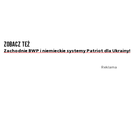
Zobacz też
Zachodnie BWP i niemieckie systemy Patriot dla Ukrainy!
Reklama