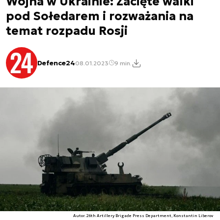
Wojna w Ukrainie: Zacięte walki
pod Sołedarem i rozważania na
temat rozpadu Rosji
Defence24
08.01.2023
9 min.
Autor. 26th Artillery Brigade Press Department, Konstantin Liberov