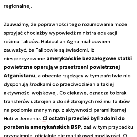
regionalnej.
Zauważmy, że poprawności tego rozumowania może
sprzyjać chociażby wypowiedź ministra edukacji
reżimu Talibów. Habibullah Agha miał bowiem
zauważyć, że Talibowie są świadomi, iż
niesprecyzowane
amerykańskie bezzałogowe statki
powietrzne operują w przestrzeni powietrznej
Afganistanu
, a obecnie rządzący w tym państwie nie
dysponują środkami do przeciwdziałania takiej
aktywności wojskowej. Co ciekawe, oznacza to brak
transferów uzbrojenia do sił zbrojnych reżimu Talibów
na poziomie znanym np. z aktywności paramilitarnej
Huti w Jemenie.
Ci ostatni przecież byli zdolni do
porażenia
amerykańskich BSP
, zaś w tym przypadku
przynajmniej oficjalnie nie ma takowej możliwości. O