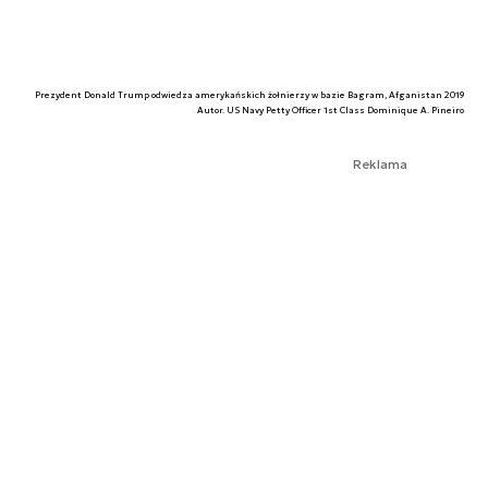
Prezydent Donald Trump odwiedza amerykańskich żołnierzy w bazie Bagram, Afganistan 2019
Autor. US Navy Petty Officer 1st Class Dominique A. Pineiro
Reklama