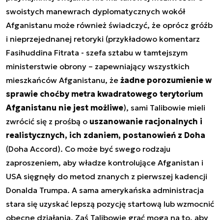
swoistych manewrach dyplomatycznych wokół
Afganistanu może również świadczyć, że oprócz gróźb
i nieprzejednanej retoryki (przykładowo komentarz
Fasihuddina Fitrata - szefa sztabu w tamtejszym
ministerstwie obrony – zapewniający wszystkich
mieszkańców Afganistanu, że
żadne porozumienie w
sprawie choćby metra kwadratowego terytorium
Afganistanu nie jest możliwe
), sami Talibowie mieli
zwrócić się z prośbą o
uszanowanie racjonalnych i
realistycznych, ich zdaniem, postanowień z Doha
(Doha Accord). Co może być swego rodzaju
zaproszeniem, aby władze kontrolujące Afganistan i
USA sięgnęły do metod znanych z pierwszej kadencji
Donalda Trumpa. A sama amerykańska administracja
stara się uzyskać lepszą pozycję startową lub wzmocnić
obecne działania. Zaś Talibowie grać mogą na to, aby