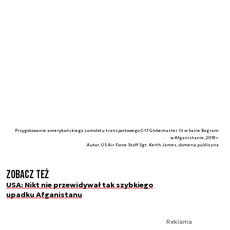
Przygotowanie amerykańskiego samolotu transportowego C-17 Globemaster III w bazie Bagram
w Afganistanie, 2018 r.
Autor. US Air Force Staff Sgt. Keith James, domena publiczna
Zobacz też
USA: Nikt nie przewidywał tak szybkiego
upadku Afganistanu
Reklama