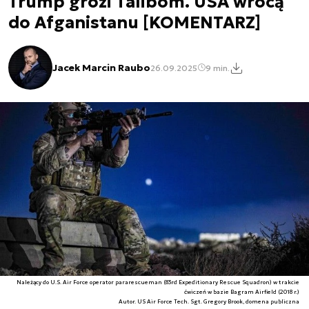
Trump grozi Talibom. USA wrócą
do Afganistanu [KOMENTARZ]
Jacek Marcin Raubo
26.09.2025
9 min.
Należący do U.S. Air Force operator pararescueman (83rd Expeditionary Rescue Squadron) w trakcie
ćwiczeń w bazie Bagram Airfield (2018 r.)
Autor. US Air Force Tech. Sgt. Gregory Brook, domena publiczna