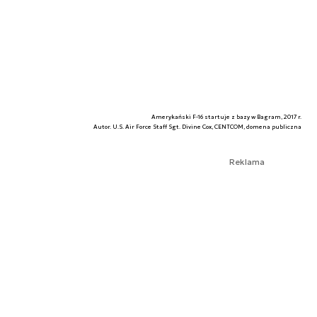
Amerykański F-16 startuje z bazy w Bagram, 2017 r.
Autor. U.S. Air Force Staff Sgt. Divine Cox, CENTCOM, domena publiczna
Reklama