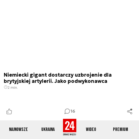
Niemiecki gigant dostarczy uzbrojenie dla
brytyjskiej artylerii. Jako podwykonawca
2 min.
16
Najnowsze
Ukraina
Wideo
Premium