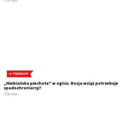
3 min.
PREMIUM
„Niebiańska piechota” w ogniu. Rosja wciąż potrzebuje
spadochroniarzy?
8 min.