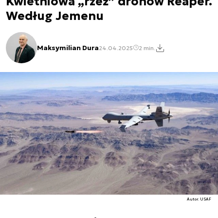
Kwietniowa „rzeź” dronów Reaper.
Według Jemenu
Maksymilian Dura
24.04.2025
2 min.
Autor. USAF