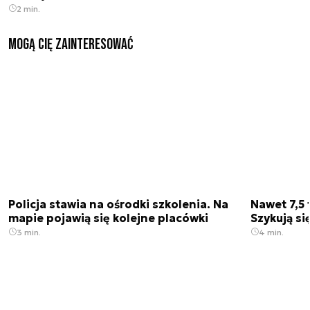
2 min.
Mogą Cię zainteresować
Policja stawia na ośrodki szkolenia. Na
Nawet 7,5 
mapie pojawią się kolejne placówki
Szykują si
3 min.
4 min.