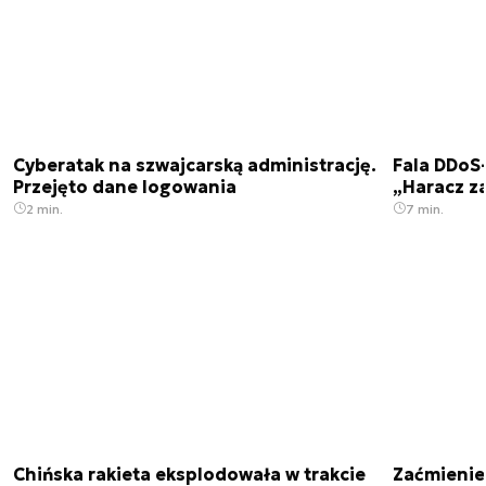
Cyberatak na szwajcarską administrację.
Fala DDoS-
Przejęto dane logowania
„Haracz z
2 min.
7 min.
Chińska rakieta eksplodowała w trakcie
Zaćmienie