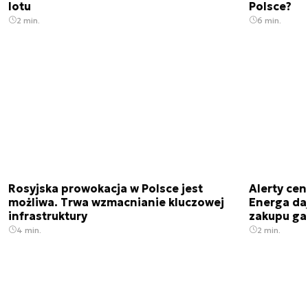
lotu
Polsce?
2 min.
6 min.
Rosyjska prowokacja w Polsce jest
Alerty cen
możliwa. Trwa wzmacnianie kluczowej
Energa da
infrastruktury
zakupu ga
4 min.
2 min.