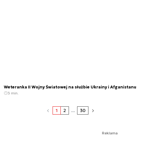
Weteranka II Wojny Światowej na służbie Ukrainy i Afganistanu
3 min.
1
2
...
30
Reklama