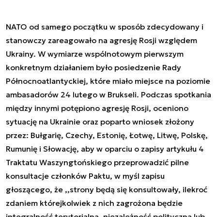
NATO od samego początku w sposób zdecydowany i
stanowczy zareagowało na agresję Rosji względem
Ukrainy. W wymiarze wspólnotowym pierwszym
konkretnym działaniem było posiedzenie Rady
Północnoatlantyckiej, które miało miejsce na poziomie
ambasadorów 24 lutego w Brukseli. Podczas spotkania
między innymi potępiono agresję Rosji, oceniono
sytuację na Ukrainie oraz poparto wniosek złożony
przez: Bułgarię, Czechy, Estonię, Łotwę, Litwę, Polskę,
Rumunię i Słowację, aby w oparciu o zapisy artykułu 4
Traktatu Waszyngtońskiego przeprowadzić pilne
konsultacje członków Paktu, w myśl zapisu
głoszącego, że ,,strony będą się konsultowały, ilekroć
zdaniem którejkolwiek z nich zagrożona będzie
integralność terytorialna, niezależność polityczna lub