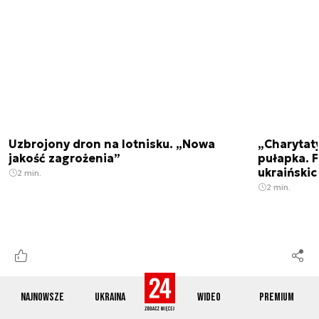
Uzbrojony dron na lotnisku. „Nowa
„Charytat
jakość zagrożenia”
pułapka. 
ukraińskic
2 min.
2 min.
Najnowsze
Ukraina
Wideo
Premium