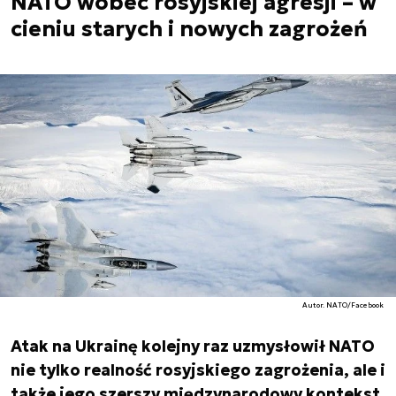
NATO wobec rosyjskiej agresji – w
cieniu starych i nowych zagrożeń
Autor. NATO/Facebook
Atak na Ukrainę kolejny raz uzmysłowił NATO
nie tylko realność rosyjskiego zagrożenia, ale i
także jego szerszy międzynarodowy kontekst.