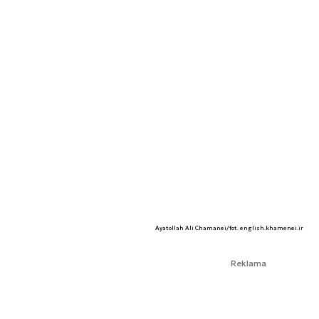
Ayatollah Ali Chamanei/fot. english.khamenei.ir
Reklama