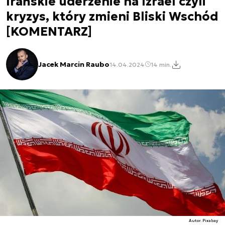
Irańskie uderzenie na Izrael czyli
kryzys, który zmieni Bliski Wschód
[KOMENTARZ]
Jacek Marcin Raubo
14.04.2024
14 min.
Autor. Pixabay