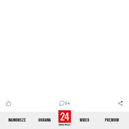
54
Najnowsze
Ukraina
Wideo
Premium
Autor. Israeli Air Force/Twitter