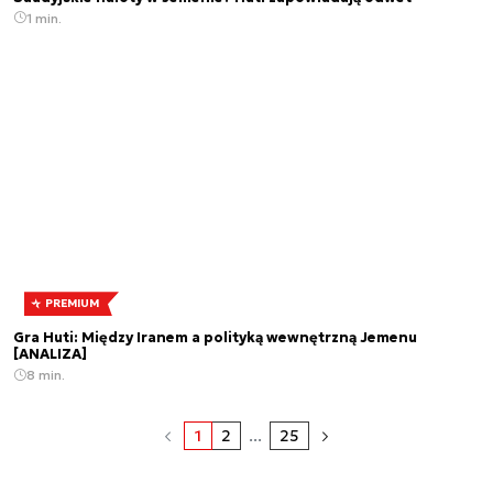
1 min.
PREMIUM
Gra Huti: Między Iranem a polityką wewnętrzną Jemenu
[ANALIZA]
8 min.
1
2
...
25