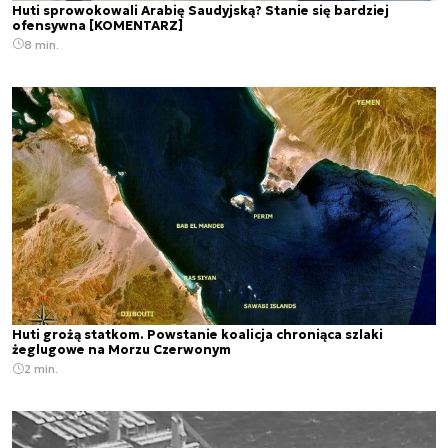
Huti sprowokowali Arabię Saudyjską? Stanie się bardziej
ofensywna [KOMENTARZ]
8 min.
Huti grożą statkom. Powstanie koalicja chroniąca szlaki
żeglugowe na Morzu Czerwonym
2 min.