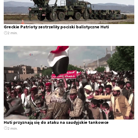
Greckie Patrioty zestrzeliły pociski balistyczne Huti
2 min.
Huti przyznają się do ataku na saudyjskie tankowce
2 min.