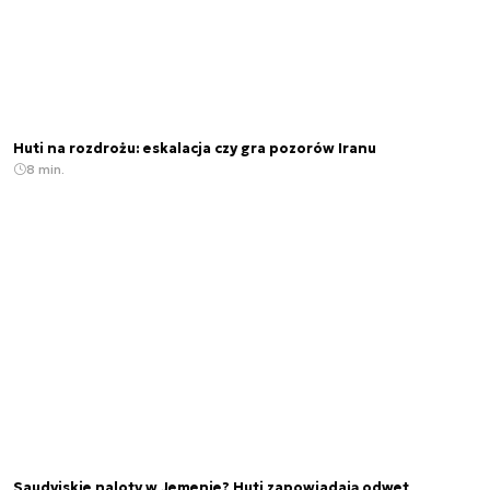
Huti na rozdrożu: eskalacja czy gra pozorów Iranu
8 min.
Saudyjskie naloty w Jemenie? Huti zapowiadają odwet