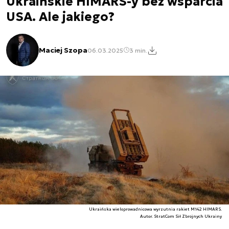
Ukraińskie HIMARS-y bez wsparcia
USA. Ale jakiego?
Maciej Szopa
06.03.2025
3 min.
Ukraińska wieloprowadnicowa wyrzutnia rakiet M142 HIMARS.
Autor. StratCom Sił Zbrojnych Ukrainy