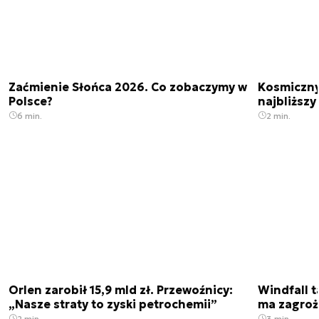
Zaćmienie Słońca 2026. Co zobaczymy w
Kosmiczny 
Polsce?
najbliższy
6 min.
2 min.
Orlen zarobił 15,9 mld zł. Przewoźnicy:
Windfall t
„Nasze straty to zyski petrochemii”
ma zagroż
2 min.
3 min.