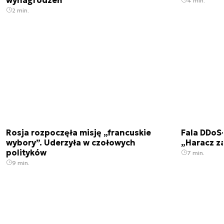
4 min.
2 min.
Rosja rozpoczęła misję „francuskie
Fala DDoS-
wybory”. Uderzyła w czołowych
„Haracz z
polityków
7 min.
9 min.