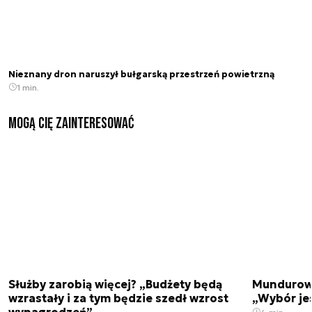
Nieznany dron naruszył bułgarską przestrzeń powietrzną
1 min.
Mogą Cię zainteresować
Służby zarobią więcej? „Budżety będą
Mundurowi
wzrastały i za tym będzie szedł wzrost
„Wybór je
wynagrodzeń”