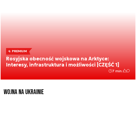
PREMIUM
Rosyjska obecność wojskowa na Arktyce:
Interesy, infrastruktura i możliwości [CZĘŚĆ 1]
7 min.
Wojna na Ukrainie