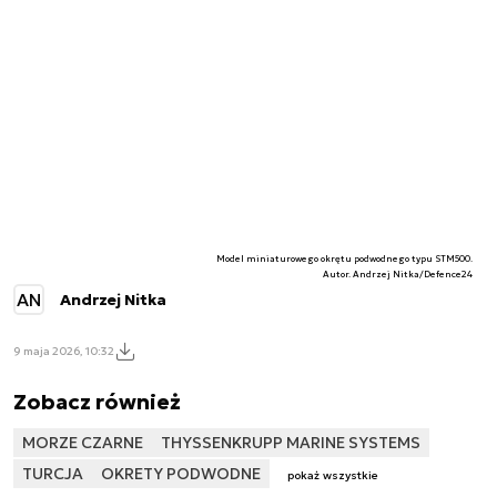
Model miniaturowego okrętu podwodnego typu STM500.
Autor. Andrzej Nitka/Defence24
AN
Andrzej Nitka
9 maja 2026, 10:32
Zobacz również
MORZE CZARNE
THYSSENKRUPP MARINE SYSTEMS
TURCJA
OKRETY PODWODNE
pokaż wszystkie