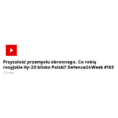
Przyszłość przemysłu obronnego. Co robią
rosyjskie Iły-20 blisko Polski? Defence24Week #165
1 min.