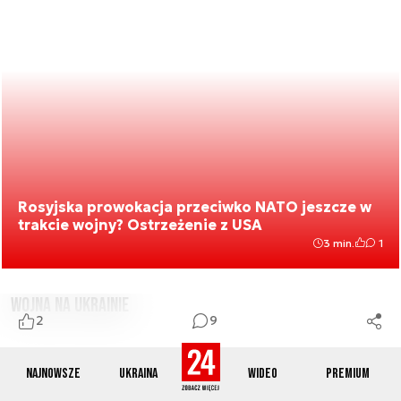
Rosyjska prowokacja przeciwko NATO jeszcze w
trakcie wojny? Ostrzeżenie z USA
3 min.
1
Wojna na Ukrainie
2
9
Najnowsze
Ukraina
Wideo
Premium