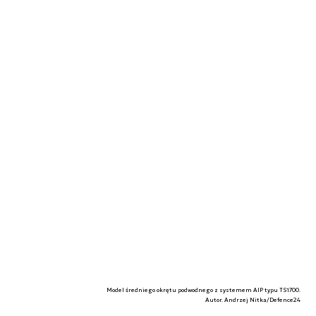
Model średniego okrętu podwodnego z systemem AIP typu TS1700.
Autor. Andrzej Nitka/Defence24