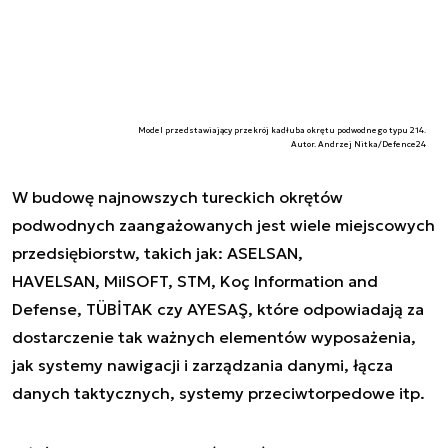
Model przedstawiający przekrój kadłuba okrętu podwodnego typu 214.
Autor. Andrzej Nitka/Defence24
W budowę najnowszych tureckich okrętów
podwodnych zaangażowanych jest wiele miejscowych
przedsiębiorstw, takich jak: ASELSAN,
HAVELSAN, MilSOFT, STM, Koç Information and
Defense, TÜBİTAK czy AYESAŞ, które odpowiadają za
dostarczenie tak ważnych elementów wyposażenia,
jak systemy nawigacji i zarządzania danymi, łącza
danych taktycznych, systemy przeciwtorpedowe itp.