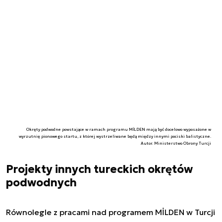
Okręty podwodne powstające w ramach programu MİLDEN mają być docelowo wyposażone w
wyrzutnię pionowego startu, z której wystrzeliwane będą między innymi pociski balistyczne.
Autor. Ministerstwo Obrony Turcji
Projekty innych tureckich okrętów
podwodnych
Równolegle z pracami nad programem MİLDEN w Turcji