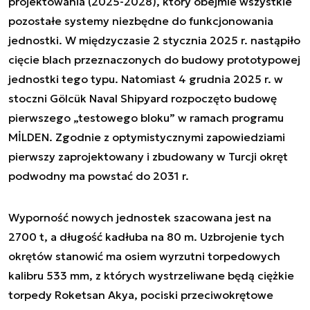
projektowania (2025-2028), który obejmie wszystkie
pozostałe systemy niezbędne do funkcjonowania
jednostki. W międzyczasie 2 stycznia 2025 r. nastąpiło
cięcie blach przeznaczonych do budowy prototypowej
jednostki tego typu. Natomiast 4 grudnia 2025 r. w
stoczni Gölcük Naval Shipyard rozpoczęto budowę
pierwszego „testowego bloku” w ramach programu
MİLDEN. Zgodnie z optymistycznymi zapowiedziami
pierwszy zaprojektowany i zbudowany w Turcji okręt
podwodny ma powstać do 2031 r.
Wyporność nowych jednostek szacowana jest na
2700 t, a długość kadłuba na 80 m. Uzbrojenie tych
okrętów stanowić ma osiem wyrzutni torpedowych
kalibru 533 mm, z których wystrzeliwane będą ciężkie
torpedy Roketsan Akya, pociski przeciwokrętowe