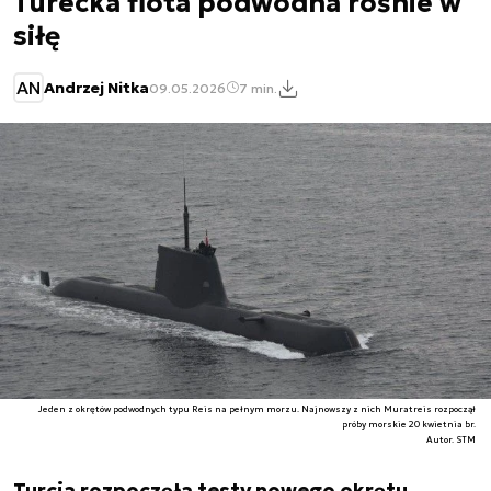
Turecka flota podwodna rośnie w
siłę
AN
Andrzej Nitka
09.05.2026
7 min.
Jeden z okrętów podwodnych typu Reis na pełnym morzu. Najnowszy z nich Muratreis rozpoczął
próby morskie 20 kwietnia br.
Autor. STM
Turcja rozpoczęła testy nowego okrętu