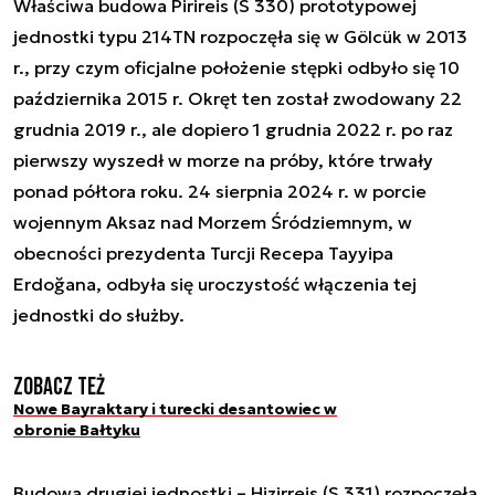
Właściwa budowa Pirireis (S 330) prototypowej
jednostki typu 214TN rozpoczęła się w Gölcük w 2013
r., przy czym oficjalne położenie stępki odbyło się 10
października 2015 r. Okręt ten został zwodowany 22
grudnia 2019 r., ale dopiero 1 grudnia 2022 r. po raz
pierwszy wyszedł w morze na próby, które trwały
ponad półtora roku. 24 sierpnia 2024 r. w porcie
wojennym Aksaz nad Morzem Śródziemnym, w
obecności prezydenta Turcji Recepa Tayyipa
Erdoğana, odbyła się uroczystość włączenia tej
jednostki do służby.
Zobacz też
Nowe Bayraktary i turecki desantowiec w
obronie Bałtyku
Budowa drugiej jednostki – Hizirreis (S 331) rozpoczęła