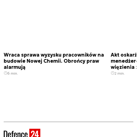
Wraca sprawa wyzysku pracowników na
Akt oskar
budowie Nowej Chemii. Obrońcy praw
menedżero
alarmują
więzienia z
6 min.
2 min.