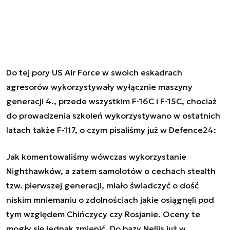
Do tej pory US Air Force w swoich eskadrach
agresorów wykorzystywały wyłącznie maszyny
generacji 4., przede wszystkim F-16C i F-15C, chociaż
do prowadzenia szkoleń wykorzystywano w ostatnich
latach także F-117, o czym
pisaliśmy już w Defence24:
Jak komentowaliśmy wówczas wykorzystanie
Nighthawków, a zatem samolotów o cechach stealth
tzw. pierwszej generacji, miało świadczyć o dość
niskim mniemaniu o zdolnościach jakie osiągnęli pod
tym względem Chińczycy czy Rosjanie. Oceny te
mogły się jednak zmienić. Do bazy Nellis już w