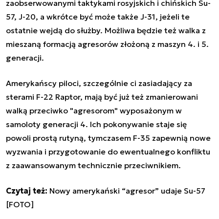
zaobserwowanymi taktykami rosyjskich i chińskich Su-
57, J-20, a wkrótce być może także J-31, jeżeli te
ostatnie wejdą do służby. Możliwa będzie też walka z
mieszaną formacją agresorów złożoną z maszyn 4. i 5.
generacji.
Amerykańscy piloci, szczególnie ci zasiadający za
sterami F-22 Raptor, mają być już też zmanierowani
walką przeciwko "agresorom" wyposażonym w
samoloty generacji 4. Ich pokonywanie staje się
powoli prostą rutyną, tymczasem F-35 zapewnią nowe
wyzwania i przygotowanie do ewentualnego konfliktu
z zaawansowanym technicznie przeciwnikiem.
Czytaj też:
Nowy amerykański “agresor” udaje Su-57
[FOTO]