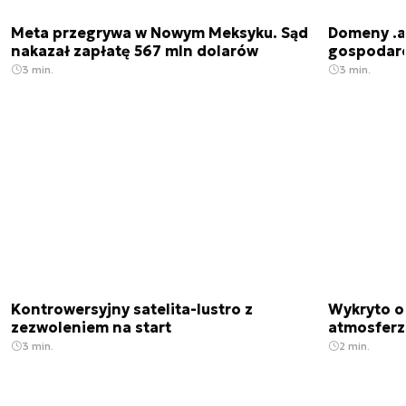
Meta przegrywa w Nowym Meksyku. Sąd
Domeny .ai
nakazał zapłatę 567 mln dolarów
gospodarek
3 min.
3 min.
Kontrowersyjny satelita-lustro z
Wykryto o
zezwoleniem na start
atmosfer
3 min.
2 min.