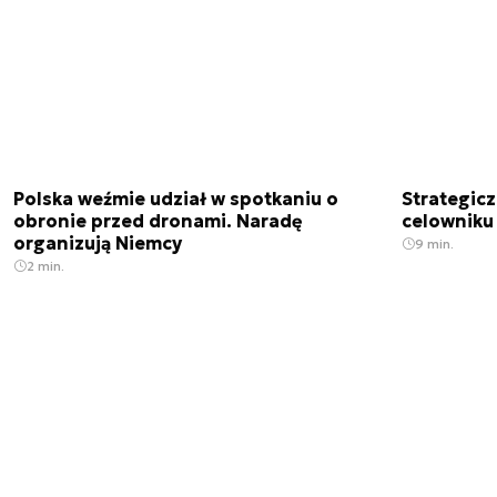
Polska weźmie udział w spotkaniu o
Strategic
obronie przed dronami. Naradę
celowniku 
organizują Niemcy
9 min.
2 min.