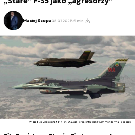
„Stare” F-35 jako „agresorzy”
Maciej Szopa
08.01.2021
1 min.
Wizja F-35 udającego J-31 / Fot. U.S. Air Force, 57th Wing Commander via Facebook