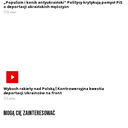
„Populizm i konik antyukraiński” Politycy krytykują pomysł PiS
o deportacji ukraińskich mężczyzn
3 min.
Wybuch rakiety nad Polską | Kontrowersyjna kwestia
deportacji Ukrainców na front
1 min.
Mogą Cię zainteresować