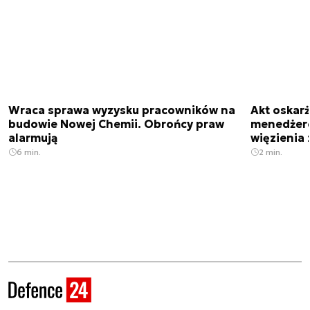
Wraca sprawa wyzysku pracowników na
Akt oskar
budowie Nowej Chemii. Obrońcy praw
menedżero
alarmują
więzienia z
6 min.
2 min.