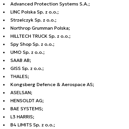
Advanced Protection Systems S.A.;
LINC Polska Sp. z o.o.;
Strzelczyk Sp. z o.o.;
Northrop Grumman Polska;
HILLTECH TRUCK Sp. z o.o.;
Spy Shop Sp. z o.o.;
UMO Sp. z o.o.;
SAAB AB;
GISS Sp. z o.o.;
THALES;
Kongsberg Defence & Aerospace AS;
ASELSAN;
HENSOLDT AG;
BAE SYSTEMS;
L3 HARRIS;
B4 LIMITS Sp. z o.o.;