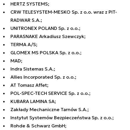
HERTZ SYSTEMS;
CRW TELESYSTEM-MESKO Sp. z o.o. wraz z PIT-
RADWAR S.A.;
UNITRONEX POLAND Sp. z o.o.;
PARASNAKE Arkadiusz Szewczyk;
TERMA A/S;
GLOMEX MS POLSKA Sp. z o.o.;
MAD;
Indra Sistemas S.A.;
Allies Incorporated Sp. z o.o.;
AT Tomasz Affet;
POL-SPEC-TECH SERVICE Sp. z o.o.;
KUBARA LAMINA SA;
Zakłady Mechaniczne Tarnów S.A.;
Instytut Systemów Bezpieczeństwa Sp. z o.o.;
Rohde & Schwarz GmbH;