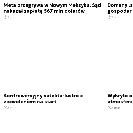
Meta przegrywa w Nowym Meksyku. Sąd
Domeny .ai
nakazał zapłatę 567 mln dolarów
gospodarek
3 min.
3 min.
Kontrowersyjny satelita-lustro z
Wykryto o
zezwoleniem na start
atmosfer
3 min.
2 min.