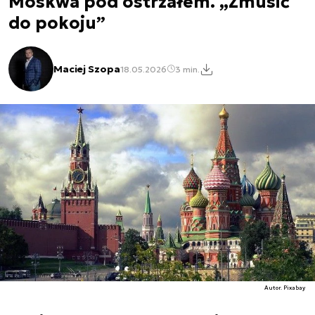
Moskwa pod ostrzałem. „Zmusić
do pokoju”
Maciej Szopa
18.05.2026
3 min.
Autor. Pixabay