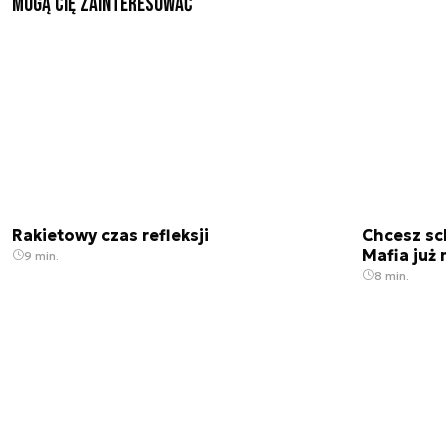
Mogą Cię zainteresować
Rakietowy czas refleksji
Chcesz sc
Mafia już 
9 min.
8 min.