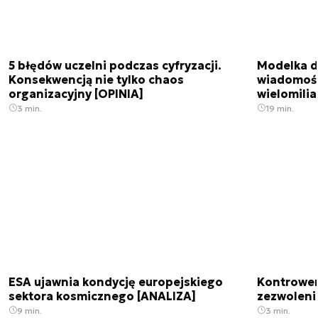
5 błędów uczelni podczas cyfryzacji.
Modelka da
Konsekwencją nie tylko chaos
wiadomośc
organizacyjny [OPINIA]
wielomili
3 min.
19 min.
ESA ujawnia kondycję europejskiego
Kontrowers
sektora kosmicznego [ANALIZA]
zezwoleni
9 min.
3 min.