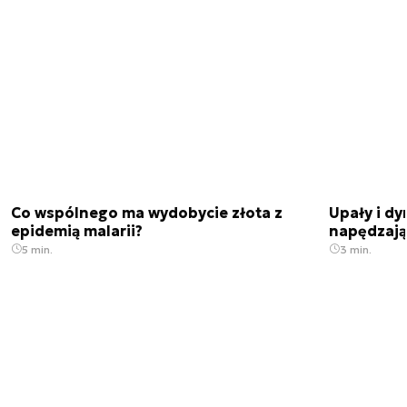
Co wspólnego ma wydobycie złota z
Upały i dy
epidemią malarii?
napędzają
5 min.
3 min.