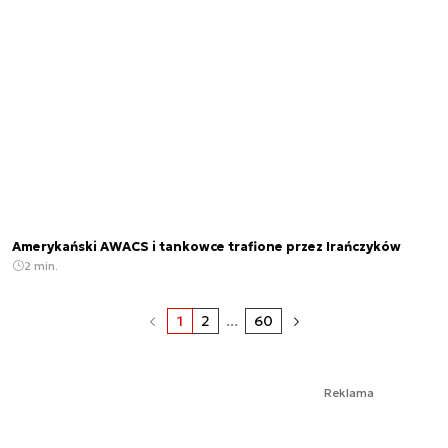
Amerykański AWACS i tankowce trafione przez Irańczyków
2 min.
1
2
...
60
Reklama