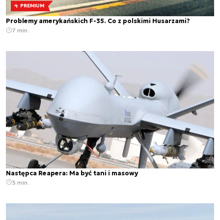
PREMIUM
Problemy amerykańskich F-35. Co z polskimi Husarzami?
7 min.
Następca Reapera: Ma być tani i masowy
3 min.