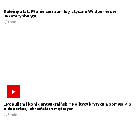
Kolejny atak. Płonie centrum logistyczne Wildberries w
Jekaterynburgu
1 min.
„Populizm i konik antyukraiński” Politycy krytykują pomysł PiS
o deportacji ukraińskich mężczyzn
3 min.