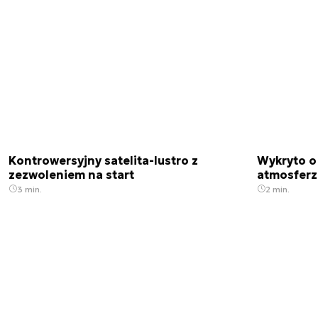
Kontrowersyjny satelita-lustro z
Wykryto o
zezwoleniem na start
atmosfer
3 min.
2 min.