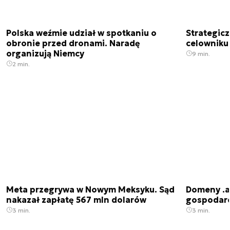
Polska weźmie udział w spotkaniu o
Strategic
obronie przed dronami. Naradę
celowniku 
organizują Niemcy
9 min.
2 min.
Meta przegrywa w Nowym Meksyku. Sąd
Domeny .ai
nakazał zapłatę 567 mln dolarów
gospodarek
3 min.
3 min.