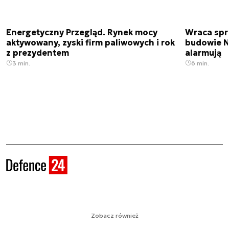
Energetyczny Przegląd. Rynek mocy
Wraca spr
aktywowany, zyski firm paliwowych i rok
budowie N
z prezydentem
alarmują
3 min.
6 min.
Zobacz również