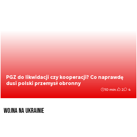
PGZ do likwidacji czy kooperacji? Co naprawdę
dusi polski przemysł obronny
10 min.
2
4
Wojna na Ukrainie