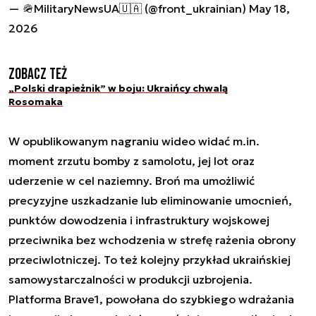
— 🪖MilitaryNewsUA🇺🇦 (@front_ukrainian)
May 18,
2026
Zobacz też
„Polski drapieżnik” w boju: Ukraińcy chwalą
Rosomaka
W opublikowanym nagraniu wideo widać m.in.
moment zrzutu bomby z samolotu, jej lot oraz
uderzenie w cel naziemny. Broń ma umożliwić
precyzyjne uszkadzanie lub eliminowanie umocnień,
punktów dowodzenia i infrastruktury wojskowej
przeciwnika bez wchodzenia w strefę rażenia obrony
przeciwlotniczej. To też kolejny przykład ukraińskiej
samowystarczalności w produkcji uzbrojenia.
Platforma Brave1, powołana do szybkiego wdrażania