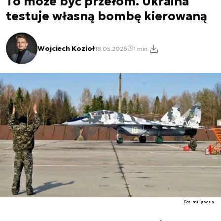
To może być przełom. Ukraina
testuje własną bombę kierowaną
Wojciech Kozioł
18.05.2026
1 min.
Fot. mil.gov.ua