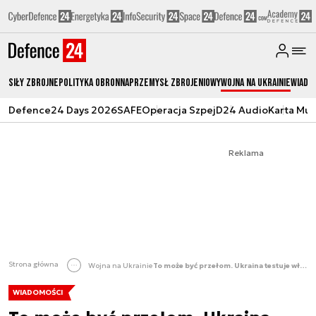
Siły zbrojne
Polityka obronna
Przemysł Zbrojeniowy
Wojna na Ukrainie
Wiado
Defence24 Days 2026
SAFE
Operacja Szpej
D24 Audio
Karta Mu
Reklama
Strona główna
Wojna na Ukrainie
To może być przełom. Ukraina testuje własną bombę kierowaną
WIADOMOŚCI